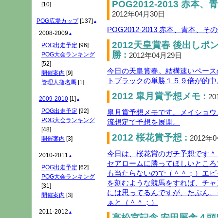
POG2012-2013 赤
[10]
2012年04月30日
POG広場カップ
[137]
▲
POG2012-2013 赤本、青本、
2008-2009
▲
2012天皇賞春 後出し
POG出走予定
[96]
勝 :
2012年04月29日
POG大会ランキング
[52]
今日の天皇賞春。結構速いペース
開催案内
[9]
トブラックの単勝１５９倍が的中
管理人指名馬
[1]
2012 皐月賞予想メモ :
20
2009-2010
[1]
▲
POG出走予定
[92]
皐月賞予想メモです。メイショウ
POG大会ランキング
流想定で予想を展開。
[48]
2012 桜花賞予想 :
2012年
開催案内
[3]
今日は、桜花賞のガチ予想です＾
2010-2011
▲
セアロームに勝ってほしいところ
POG出走予定
[62]
も当たらないので（＾＾；）エピ
POG大会ランキング
を刻むような競馬をすれば、チャ
[31]
には思ってるんですが、たぶん、
開催案内
[3]
ぁと（＾＾；）
2011-2012
▲
高松宮記念 安田厩舎４頭