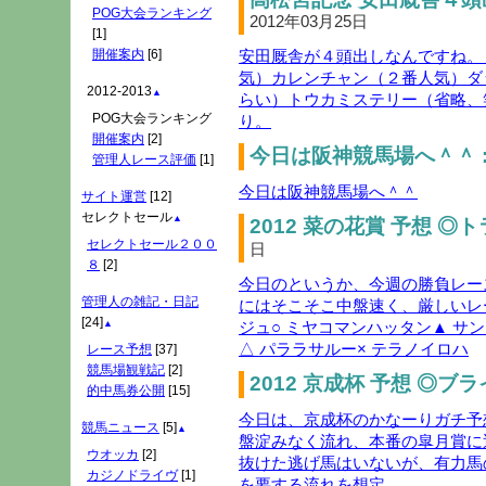
POG大会ランキング
2012年03月25日
[1]
安田厩舎が４頭出しなんですね。
開催案内
[6]
気）カレンチャン（２番人気）ダ
2012-2013
▲
らい）トウカミステリー（省略、
POG大会ランキング
り。
開催案内
[2]
今日は阪神競馬場へ＾＾ 
管理人レース評価
[1]
今日は阪神競馬場へ＾＾
サイト運営
[12]
セレクトセール
▲
2012 菜の花賞 予想 ◎
セレクトセール２００
日
８
[2]
今日のというか、今週の勝負レー
管理人の雑記・日記
にはそこそこ中盤速く、厳しいレ
[24]
ジュ○ ミヤコマンハッタン▲ サ
▲
△ パララサルー× テラノイロハ
レース予想
[37]
競馬場観戦記
[2]
2012 京成杯 予想 ◎ブ
的中馬券公開
[15]
今日は、京成杯のかなーりガチ予
競馬ニュース
[5]
▲
盤淀みなく流れ、本番の皐月賞に
ウオッカ
[2]
抜けた逃げ馬はいないが、有力馬
カジノドライヴ
[1]
を要する流れを想定。