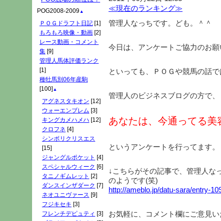
≪現在のランキング≫
POG2008-2009
▲
管理人なっちです。ども。＾＾
ＰＯＧドラフト日記
[1]
もろもろ映像・動画
[2]
レース動画・コメント
今日は、アンケートご協力のお願
集
[9]
管理人馬体評価ランク
[1]
といっても、ＰＯＧや競馬の話で
種牡馬別06年産駒
[100]
▲
管理人のビジネスブログの方で、
アグネスタキオン
[12]
ウォーエンブレム
[3]
あなたは、今通ってる美
キングカメハメハ
[12]
クロフネ
[4]
シンボリクリスエス
というアンケートを行ってます。
[15]
ジャングルポケット
[4]
スペシャルウィーク
[6]
↓こちらがその記事で、管理人な
タニノギムレット
[2]
のようです(笑)
ダンスインザダーク
[7]
http://ameblo.jp/datu-sara/entry-1
ネオユニヴァース
[9]
フジキセキ
[3]
お気軽に、コメント欄にご意見い
フレンチデピュティ
[3]