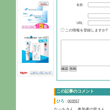
名前:
URL:
この情報を登録しますか?
この記事のコメント
ひろ :
003557
なっちさん、参加者の皆さん、