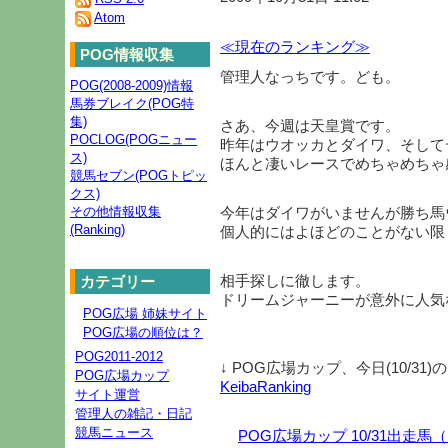
Atom
≪現在のランキング≫
POG情報収集
管理人なっちです。ども。
POG(2008-2009)情報
馬券ブレイク(POG特
集)
さあ、今週は天皇賞です。
POCLOG(POGニュー
昨年はウオッカとダイワ、そして
ス)
ほんと凄いレースでめちゃめちゃ
競馬セブン(POGトピッ
クス)
その他情報収集
今年はダイワがいませんが勝ち馬
(Ranking)
個人的にはよほどのことがない限
相手探しに徹します。
カテゴリー
ドリームジャーニーが意外に人気
POG広場 姉妹サイト
POG広場の順位は？
POG2011-2012
↓ POG広場カップ、今日(10/3
POG広場カップ
KeibaRanking
サイト運営
管理人の雑記・日記
競馬ニュース
POG広場カップ 10/31出走