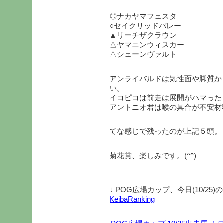
◎ナカヤマフェスタ
○セイクリッドバレー
▲リーチザクラウン
△ヤマニンウィスカー
△シェーンヴァルト
アンライバルドは気性面や脚質か
い。
イコピコは前走は展開がハマった
アントニオ君は喉の具合が不安材
てな感じで残ったのが上記５頭。
菊花賞、楽しみです。(^^)
↓ POG広場カップ、今日(10/2
KeibaRanking