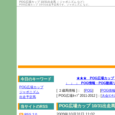
POG広場カップ 10/31出走馬（ ジャポニズム など）
POG広場カップ 10/31出走予定馬です。ジャポニズム など。
★★★ POG広場カップ 2
今日のキーワード
↓ ↓ ↓ POG情報・POG動
POG広場カップ
[ ２歳馬情報 ]： [
POG
] [
POG情
ジャポニズム
[ POG広場ｶｯﾌﾟ2011-2012 ]：[
大会ﾗﾝｷﾝ
出走予定馬
POG広場カップ 10/31出
当サイトのRSS
2009年10月31日 11:02
RSS 2.0