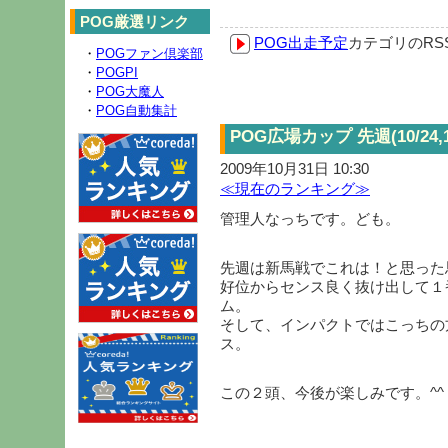
POG厳選リンク
POG出走予定
カテゴリのR
・
POGファン倶楽部
・
POGPI
・
POG大魔人
・
POG自動集計
POG広場カップ 先週(10/24
2009年10月31日 10:30
≪現在のランキング≫
管理人なっちです。ども。
先週は新馬戦でこれは！と思った
好位からセンス良く抜け出して１
ム。
そして、インパクトではこっちの
ス。
この２頭、今後が楽しみです。^^