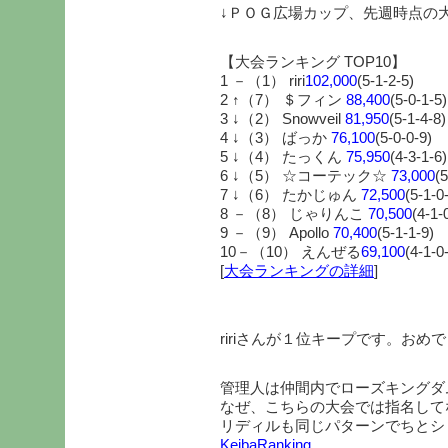
↓ＰＯＧ広場カップ、先週時点の
【大会ランキング TOP10】
1 －（1） riri
102,000
(5-1-2-5)
2 ↑（7） ＄フィン
88,400
(5-0-1-5)
3 ↓（2） Snowveil
81,950
(5-1-4-8)
4 ↓（3） ばっか
76,100
(5-0-0-9)
5 ↓（4） たっくん
75,950
(4-3-1-6)
6 ↓（5） ☆コーテック☆
73,000
(5
7 ↓（6） たかじゅん
72,500
(5-1-0
8 －（8） じゃりんこ
70,500
(4-1-
9 －（9） Apollo
70,400
(5-1-1-9)
10－（10） えんぜる
69,100
(4-1-0
[
大会ランキングの詳細
]
ririさんが１位キープです。おめ
管理人は仲間内でローズキングダ
なぜ、こちらの大会では指名して
リディルも同じパターンでちとショッ
KeibaRanking