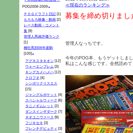
≪現在のランキング≫
POG2008-2009
▲
募集を締め切りまし
ＰＯＧドラフト日記
[1]
もろもろ映像・動画
[2]
レース動画・コメント
集
[9]
管理人馬体評価ランク
[1]
管理人なっちです。
種牡馬別06年産駒
[100]
▲
今年のPOG本、もうゲットしま
アグネスタキオン
[12]
私はこんな感じです。全然読めて
ウォーエンブレム
[3]
キングカメハメハ
[12]
クロフネ
[4]
シンボリクリスエス
[15]
ジャングルポケット
[4]
スペシャルウィーク
[6]
タニノギムレット
[2]
ダンスインザダーク
[7]
ネオユニヴァース
[9]
フジキセキ
[3]
フレンチデピュティ
[3]