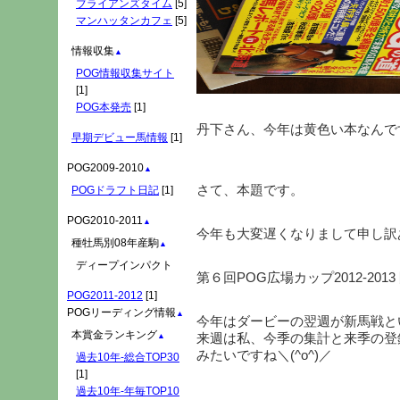
ブライアンズタイム
[5]
マンハッタンカフェ
[5]
情報収集
▲
POG情報収集サイト
[1]
POG本発売
[1]
丹下さん、今年は黄色い本なんで
早期デビュー馬情報
[1]
POG2009-2010
▲
さて、本題です。
POGドラフト日記
[1]
POG2010-2011
▲
今年も大変遅くなりまして申し訳
種牡馬別08年産駒
▲
ディープインパクト
第６回POG広場カップ2012-201
POG2011-2012
[1]
POGリーディング情報
▲
今年はダービーの翌週が新馬戦と
本賞金ランキング
来週は私、今季の集計と来季の登
▲
みたいですね＼(^o^)／
過去10年-総合TOP30
[1]
過去10年-年毎TOP10