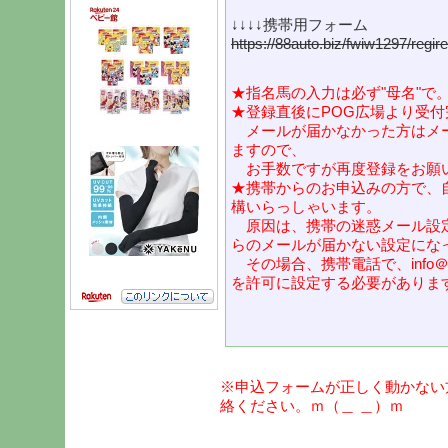
↓↓↓↓携帯用フォーム
https://88auto.biz/fwiw1297/regi
★指名馬の入力は必ず"母名"で
★登録直後にPOG広場より受
メールが届かなかった方はメ
ますので、
お手数ですが再度登録をお願
★携帯からのお申込みの方で、
構いらっしゃいます。
原因は、携帯の迷惑メール設
らのメールが届かない設定にな
その場合、携帯電話で、info＠po
を許可に設定する必要がありま
※申込フォームが正しく動かない
絡ください。ｍ（＿ ＿）ｍ