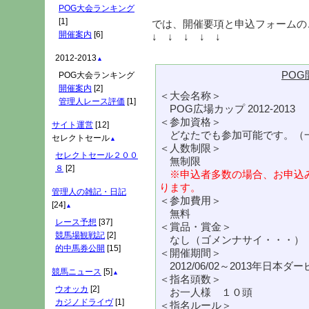
POG大会ランキング
[1]
では、開催要項と申込フォームの
開催案内
[6]
↓ ↓ ↓ ↓ ↓
2012-2013
▲
PO
POG大会ランキング
開催案内
[2]
＜大会名称＞
管理人レース評価
[1]
POG広場カップ 2012-2013
＜参加資格＞
サイト運営
[12]
どなたでも参加可能です。（
セレクトセール
▲
＜人数制限＞
セレクトセール２００
無制限
８
[2]
※申込者多数の場合、お申込
ります。
管理人の雑記・日記
＜参加費用＞
[24]
▲
無料
レース予想
[37]
＜賞品・賞金＞
競馬場観戦記
[2]
なし（ゴメンナサイ・・・）
的中馬券公開
[15]
＜開催期間＞
2012/06/02～2013年日本ダ
競馬ニュース
[5]
▲
＜指名頭数＞
ウオッカ
[2]
お一人様 １０頭
カジノドライヴ
[1]
＜指名ルール＞