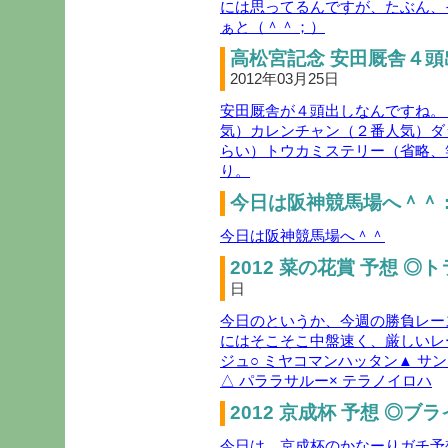
には思ってるんですが、たぶん、
ぁと（＾＾；）
高松宮記念 安田厩舎４頭
2012年03月25日
安田厩舎が４頭出しなんですね。
気）カレンチャン（２番人気）ダ
らい）トウカミステリー（省略、
り。
今日は阪神競馬場へ＾＾ 
今日は阪神競馬場へ＾＾
2012 菜の花賞 予想 ◎
日
今日のというか、今週の勝負レー
にはそこそこ中盤速く、厳しいレ
ジュ○ ミヤコマンハッタン▲ サ
△ パララサルー× テラノイロハ
2012 京成杯 予想 ◎ブ
今日は、京成杯のかなーりガチ予