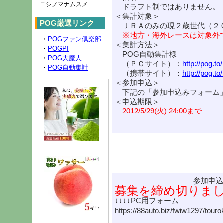
ニシノマナムスメ
ドラフト制ではありません。
＜集計対象＞
POG厳選リンク
ＪＲＡのみの現２歳世代（２
※地方・海外レースは対象外
・
POGファン倶楽部
＜集計方法＞
・
POGPI
POG自動集計様
・
POG大魔人
（ＰＣサイト）：
http://pog.to/
・
POG自動集計
（携帯サイト）：
http://pog.to/i
＜参加申込＞
下記の「参加申込みフォーム
＜申込期限＞
2012/5/29(火) 24:00まで
参加申込
募集を締め切りま
↓↓↓↓PC用フォーム
https://88auto.biz/fwiw1297/tour