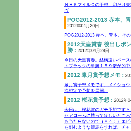
ＮＨＫマイルＣの予想、印だけ失
ヴ
POG2012-2013 赤
2012年04月30日
POG2012-2013 赤本、青本、
2012天皇賞春 後出し
勝 :
2012年04月29日
今日の天皇賞春。結構速いペース
トブラックの単勝１５９倍が的中
2012 皐月賞予想メモ :
20
皐月賞予想メモです。メイショウ
流想定で予想を展開。
2012 桜花賞予想 :
2012年
今日は、桜花賞のガチ予想です＾
セアロームに勝ってほしいところ
も当たらないので（＾＾；）エピ
を刻むような競馬をすれば、チャ