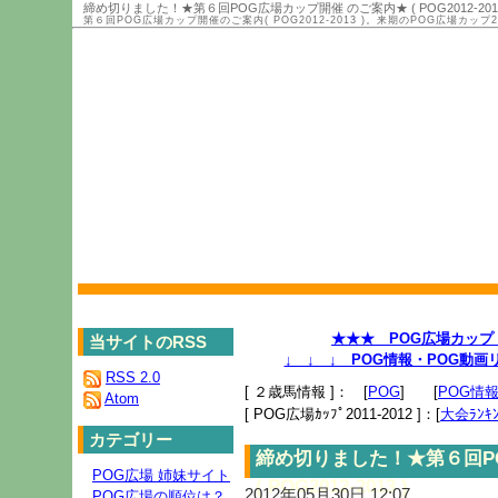
締め切りました！★第６回POG広場カップ開催 のご案内★ ( POG2012-2013
第６回POG広場カップ開催のご案内( POG2012-2013 )。来期のPOG広場カッ
★★★ POG広場カップ 2
当サイトのRSS
↓ ↓ ↓ POG情報・POG動
RSS 2.0
[ ２歳馬情報 ]： [
POG
] [
POG情
Atom
[ POG広場ｶｯﾌﾟ2011-2012 ]：[
大会ﾗﾝｷﾝ
カテゴリー
締め切りました！★第６回P
POG広場 姉妹サイト
( POG2012-2013 )
2012年05月30日 12:07
POG広場の順位は？