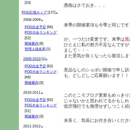
[10]
愚痴はさておき、、、
POG広場カップ
[137]
▲
2008-2009
▲
来季の開催要項も今季と同じです
POG出走予定
[96]
POG大会ランキング
[52]
が、一つだけ変更です。来季は
景
開催案内
[9]
ひとえに私の努力不足なんですが
管理人指名馬
[1]
まして・・・
また景気が良くなったら復活しま
2009-2010
[1]
▲
POG出走予定
[92]
景品なしのショボい開催で申し訳
POG大会ランキング
も、どしどしご応募願います！！
[48]
開催案内
[3]
2010-2011
▲
このところブログ更新もめっきり
POG出走予定
[62]
じゃないかと思われてるかもしれ
POG大会ランキング
低空飛行でも無理せずしつこく続
[31]
開催案内
[3]
末長く、気長にお付き合いくださ
2011-2012
▲