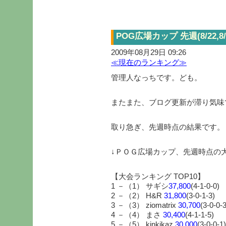
POG広場カップ 先週(8/22,
2009年08月29日 09:26
≪現在のランキング≫
管理人なっちです。ども。
またまた、ブログ更新が滞り気味でご
取り急ぎ、先週時点の結果です。
↓ＰＯＧ広場カップ、先週時点の
【大会ランキング TOP10】
1 －（1） サギシ
37,800
(4-1-0-0)
2 －（2） H&R
31,800
(3-0-1-3)
3 －（3） ziomatrix
30,700
(3-0-0-3
4 －（4） まさ
30,400
(4-1-1-5)
5 －（5） kinkikaz
30,000
(3-0-0-1)