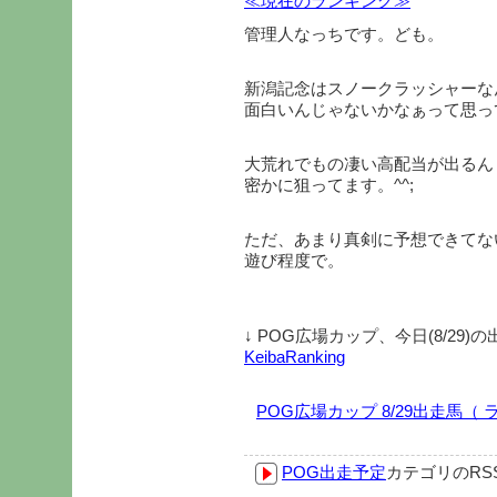
≪現在のランキング≫
管理人なっちです。ども。
新潟記念はスノークラッシャーな
面白いんじゃないかなぁって思っ
大荒れでもの凄い高配当が出るん
密かに狙ってます。^^;
ただ、あまり真剣に予想できてな
遊び程度で。
↓ POG広場カップ、今日(8/29
KeibaRanking
POG広場カップ 8/29出走馬
POG出走予定
カテゴリのR