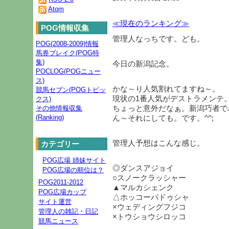
Atom
≪現在のランキング≫
POG情報収集
管理人なっちです。ども。
POG(2008-2009)情報
馬券ブレイク(POG特
集)
今日の新潟記念。
POCLOG(POGニュー
ス)
かな～り人気割れてますね～。
競馬セブン(POGトピッ
現状の1番人気がデストラメンテ
クス)
ちょっと意外だなぁ。新潟巧者で
その他情報収集
(Ranking)
ん～それにしても。です。^^;
管理人予想はこんな感じ。
カテゴリー
POG広場 姉妹サイト
◎ダンスアジョイ
POG広場の順位は？
○スノークラッシャー
POG2011-2012
▲マルカシェンク
POG広場カップ
△ホッコーパドゥシャ
サイト運営
×ウェディングフジコ
管理人の雑記・日記
×トウショウシロッコ
競馬ニュース