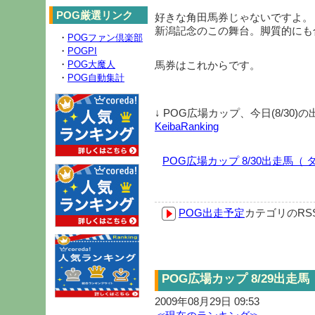
POG厳選リンク
好きな角田馬券じゃないですよ。
新潟記念のこの舞台。脚質的にも
・
POGファン倶楽部
・
POGPI
・
POG大魔人
馬券はこれからです。
・
POG自動集計
↓ POG広場カップ、今日(8/30
KeibaRanking
POG広場カップ 8/30出走馬
POG出走予定
カテゴリのR
POG広場カップ 8/29出走
2009年08月29日 09:53