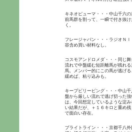
キネオピューマ・・・中山千六の
前馬群を割って、一瞬で付き抜け
く。
フレージャパン・・・ラジオＮＩ
容含め買い材料なし。
コスモアンドロメダ・・・同じ舞
流れで中盤緩む短距離馬が残れる
馬。メンバー的にこの馬が逃げる
緩めば、粘り込みも。
キープビリービング・・・中山千
盤から厳しい流れで逃げ切った強
は、今回想定しているような淀み
い結果だが、＋１６キロと重め残
で面白い存在。
ブライトライン・・・京都千八外