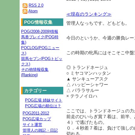
RSS 2.0
Atom
≪現在のランキング≫
POG情報収集
管理人なっちです。どもども。
POG(2008-2009)情報
馬券ブレイク(POG特
今日のというか、今週の勝負レー
集)
POCLOG(POGニュー
この時期の牝馬にはそこそこ中盤
ス)
競馬セブン(POGトピッ
クス)
◎ トランドネージュ
その他情報収集
○ ミヤコマンハッタン
(Ranking)
▲ サンキューアスク
△ ハッピーシャワー
△ パララサルー
カテゴリー
× テラノイロハ
POG広場 姉妹サイト
POG広場の順位は？
ここでは、トランドネージュの力
POG2011-2012
前走のひいらぎ賞７着は、前半、
POG広場カップ
４）で逃げたもの。
サイト運営
０．４秒差７着は、負けて強しの
管理人の雑記・日記
切れる。