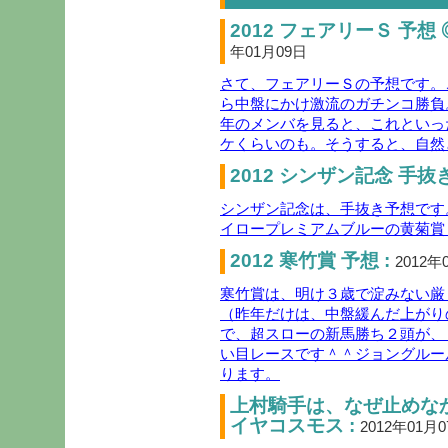
2012 フェアリーＳ 予想
年01月09日
さて、フェアリーＳの予想です。
ら中盤にかけ激流のガチンコ勝負
年のメンバを見ると、これといっ
ケくらいのも。そうすると、自然
2012 シンザン記念 手抜き
シンザン記念は、手抜き予想です
イロープレミアムブルーの黄菊賞
2012 寒竹賞 予想 :
2012年
寒竹賞は、明け３歳で淀みない厳
（昨年だけは、中盤緩んだ上がり
で、超スローの新馬勝ち２頭が、
い目レースです＾＾ジョングルー
ります。
上村騎手は、なぜ止めな
イヤコスモス :
2012年01月