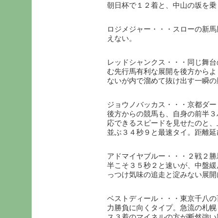
朝日杯で１２着と、中山の坂を乗
ロジメジャー・・・スローの新馬
えない。
レッドシャンクス・・・同じ舞台
む先行馬有利な展開を後方からよ
ないが内で溜めて抜け出す一瞬の
ジョウノバッカス・・・京都ダー
後方からの競馬も、自身の前半３
応できるスピードを見せたのと、
並ぶ３４秒９と最速タイ。距離延
アドマイヤブルー・・・２戦２勝
半こそ３５秒２と速いが、中盤緩
っつけ気味の追走と淀みない展開
ベストディール・・・東京千八の
力勝負に向くタイプ。急流の札幌
ス３着のマイネルの方が断然強い