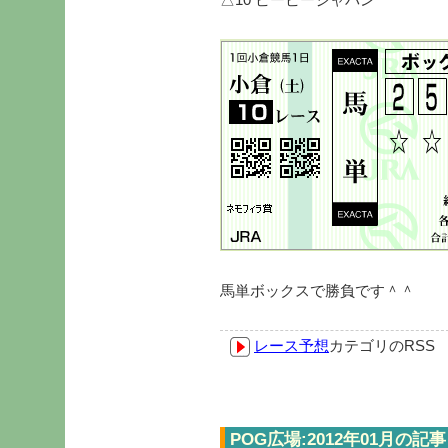
馬単ボックスで勝負です＾＾
レース予想
カテゴリのRS
POG広場:2012年01月の記事