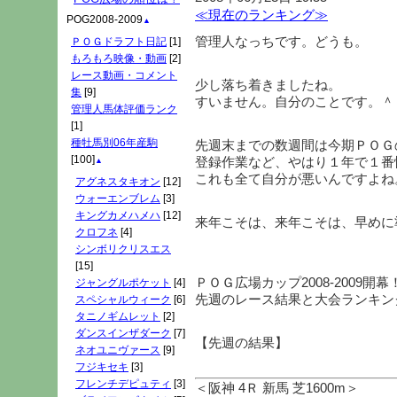
≪現在のランキング≫
POG2008-2009
▲
管理人なっちです。どうも。
ＰＯＧドラフト日記
[1]
もろもろ映像・動画
[2]
レース動画・コメント
少し落ち着きましたね。
集
[9]
すいません。自分のことです。＾
管理人馬体評価ランク
[1]
種牡馬別06年産駒
先週末までの数週間は今期ＰＯＧ
[100]
登録作業など、やはり１年で１番
▲
これも全て自分が悪いんですよね
アグネスタキオン
[12]
ウォーエンブレム
[3]
キングカメハメハ
[12]
来年こそは、来年こそは、早めに
クロフネ
[4]
シンボリクリスエス
[15]
ＰＯＧ広場カップ2008-2009開幕
ジャングルポケット
[4]
先週のレース結果と大会ランキン
スペシャルウィーク
[6]
タニノギムレット
[2]
ダンスインザダーク
[7]
【先週の結果】
ネオユニヴァース
[9]
フジキセキ
[3]
フレンチデピュティ
[3]
＜阪神 4Ｒ 新馬 芝1600m＞