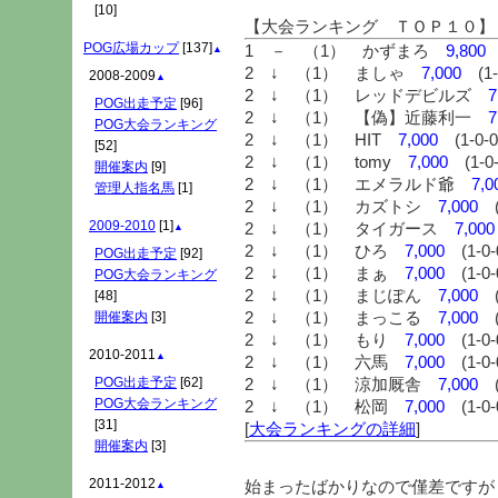
[10]
【大会ランキング ＴＯＰ１０】
POG広場カップ
[137]
1 － （1） かずまろ
9,800
(
▲
2 ↓ （1） ましゃ
7,000
(1-0
2008-2009
▲
2 ↓ （1） レッドデビルズ
7
POG出走予定
[96]
2 ↓ （1） 【偽】近藤利一
7
POG大会ランキング
2 ↓ （1） HIT
7,000
(1-0-0
[52]
2 ↓ （1） tomy
7,000
(1-0-
開催案内
[9]
2 ↓ （1） エメラルド爺
7,0
管理人指名馬
[1]
2 ↓ （1） カズトシ
7,000
(1
2009-2010
[1]
2 ↓ （1） タイガース
7,000
▲
2 ↓ （1） ひろ
7,000
(1-0-0
POG出走予定
[92]
2 ↓ （1） まぁ
7,000
(1-0-0
POG大会ランキング
2 ↓ （1） まじぽん
7,000
(1
[48]
2 ↓ （1） まっこる
7,000
(1
開催案内
[3]
2 ↓ （1） もり
7,000
(1-0-0
2010-2011
▲
2 ↓ （1） 六馬
7,000
(1-0-0
POG出走予定
[62]
2 ↓ （1） 涼加厩舎
7,000
(1
POG大会ランキング
2 ↓ （1） 松岡
7,000
(1-0-0
[31]
[
大会ランキングの詳細
]
開催案内
[3]
2011-2012
始まったばかりなので僅差ですが
▲