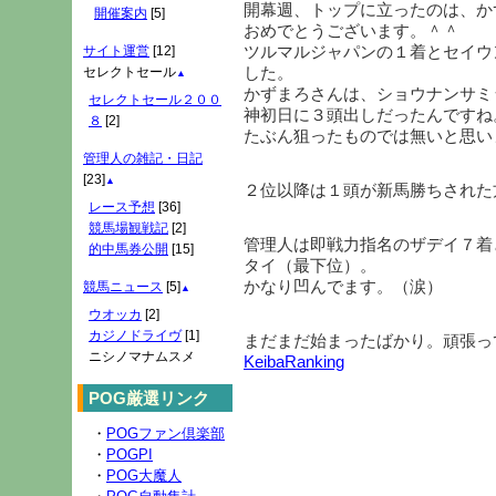
開幕週、トップに立ったのは、か
開催案内
[5]
おめでとうございます。＾＾
ツルマルジャパンの１着とセイウ
サイト運営
[12]
した。
セレクトセール
▲
かずまろさんは、ショウナンサミ
セレクトセール２００
神初日に３頭出しだったんですね
８
[2]
たぶん狙ったものでは無いと思い
管理人の雑記・日記
[23]
▲
２位以降は１頭が新馬勝ちされた
レース予想
[36]
競馬場観戦記
[2]
管理人は即戦力指名のザデイ７着
的中馬券公開
[15]
タイ（最下位）。
かなり凹んでます。（涙）
競馬ニュース
[5]
▲
ウオッカ
[2]
カジノドライヴ
[1]
まだまだ始まったばかり。頑張っ
ニシノマナムスメ
KeibaRanking
POG厳選リンク
・
POGファン倶楽部
・
POGPI
・
POG大魔人