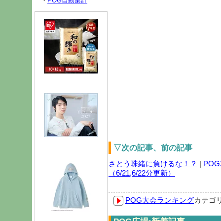
・
POG自動集計
▽次の記事、前の記事
さとう珠緒に負けるな！？
|
PO
（6/21,6/22分更新）
POG大会ランキング
カテゴ