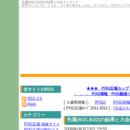
先週(6/21,6/22)の結果と大会ランキング
管理人なっちです。どうも。 少し落ち着きましたね。 すいません。自分のことです。
★★★ POG広場カップ 2
当サイトのRSS
↓ ↓ ↓ POG情報・POG動
RSS 2.0
[ ２歳馬情報 ]： [
POG
] [
POG情
Atom
[ POG広場ｶｯﾌﾟ2011-2012 ]：[
大会ﾗﾝｷﾝ
カテゴリー
先週(6/21,6/22)の結果と
POG広場 姉妹サイト
2008年06月23日 19:55
POG広場の順位は？