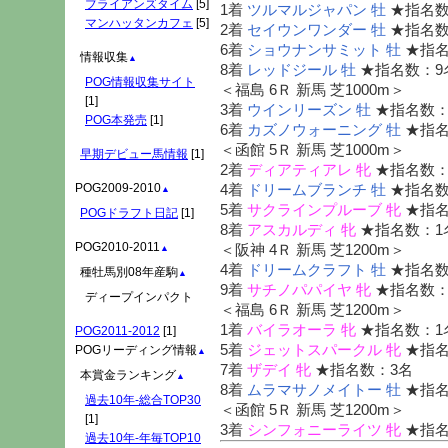
ブライアンズタイム
[5]
1着
ツルマルジャパン 牡
★指名数
マンハッタンカフェ
[5]
2着
セイウンワンダー 牡
★指名数
6着
ショウナンサミット 牡
★指名
情報収集
▲
8着
レッドジール 牡
★指名数：9
POG情報収集サイト
＜福島 6Ｒ 新馬 芝1000m＞
[1]
3着
ウインリーズン 牡
★指名数：
POG本発売
[1]
6着
カズノウォーニング 牡
★指名
＜函館 5Ｒ 新馬 芝1000m＞
早期デビュー馬情報
[1]
2着
ディアティアレ 牝
★指名数：
POG2009-2010
4着
ドリームブランチ 牡
★指名数
▲
5着
サクラインプルーブ 牝
★指名
POGドラフト日記
[1]
8着
アスカルディ 牝
★指名数：1
POG2010-2011
＜阪神 4Ｒ 新馬 芝1200m＞
▲
4着
ドリームクラフト 牡
★指名数
種牡馬別08年産駒
▲
9着
サチノパパイヤ 牝
★指名数：
ディープインパクト
＜福島 6Ｒ 新馬 芝1200m＞
1着
バイラオーラ 牝
★指名数：1
POG2011-2012
[1]
5着
ジェットスパークル 牝
★指名
POGリーディング情報
▲
7着
ザデイ 牝
★指名数：3名
本賞金ランキング
▲
8着
ムラマサノメイトー 牡
★指名
過去10年-総合TOP30
＜函館 5Ｒ 新馬 芝1200m＞
[1]
3着
シンフォニーライツ 牝
★指名
過去10年-年毎TOP10