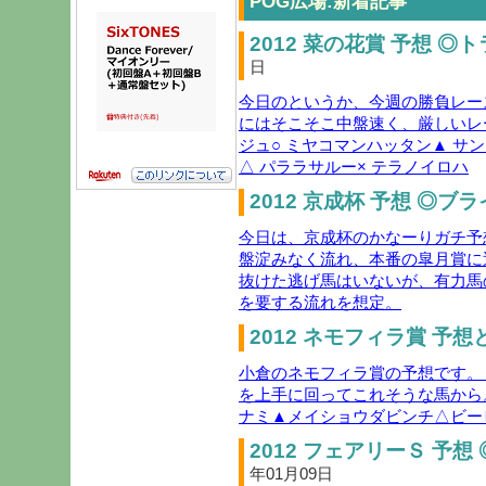
POG広場:新着記事
2012 菜の花賞 予想 ◎
日
今日のというか、今週の勝負レー
にはそこそこ中盤速く、厳しいレ
ジュ○ ミヤコマンハッタン▲ サ
△ パララサルー× テラノイロハ
2012 京成杯 予想 ◎ブ
今日は、京成杯のかなーりガチ予
盤淀みなく流れ、本番の皐月賞に
抜けた逃げ馬はいないが、有力馬
を要する流れを想定。
2012 ネモフィラ賞 予想
小倉のネモフィラ賞の予想です。
を上手に回ってこれそうな馬から
ナミ▲メイショウダビンチ△ビー
2012 フェアリーＳ 予想
年01月09日