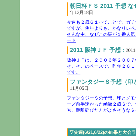
朝日杯ＦＳ 2011 予想 
年12月18日
今週も２歳Ｇ１ってことで、ガチ
ですが、例年よりも、かなりレベ
そんな中、なぜこの馬が１番人気
ード
2011 阪神ＪＦ 予想 :
201
阪神ＪＦは、２００６年２００７
そこそこのペースで、昨年２０１
です。
ファンタジーＳ予想（印と
11月05日
ファンタジーＳの予想、印とメモ
ーズ前半速かった函館２歳Ｓで、
秀。距離延びた方がよさそうなタ
▽先週(6/21,6/22)の結果