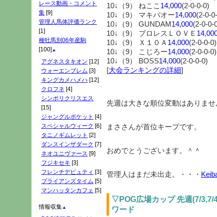
レース動画・コメント
10↓（9） ねここ
14,000
(2-0-0-0)
集
[9]
10↓（9） マキバオー
14,000
(2-0-0
管理人馬体評価ランク
10↓（9） GUNDAM
14,000
(2-0-0-
[1]
10↓（9） プロレスＬＯＶＥ
14,00
種牡馬別06年産駒
10↓（9） Ｘ１０Ａ
14,000
(2-0-0-0)
[100]
▲
10↓（9） こじろー
14,000
(2-0-0-0)
10↓（9） BOSS
14,000
(2-0-0-0)
アグネスタキオン
[12]
[
大会ランキングの詳細
]
ウォーエンブレム
[3]
キングカメハメハ
[12]
クロフネ
[4]
シンボリクリスエス
先週は大きな順位変動はありませ
[15]
ジャングルポケット
[4]
スペシャルウィーク
[6]
まささんが首位キープです。
タニノギムレット
[2]
ダンスインザダーク
[7]
おめでとうございます。＾＾
ネオユニヴァース
[9]
フジキセキ
[3]
フレンチデピュティ
[3]
管理人はまだ未出走。・・・
Keib
ブライアンズタイム
[5]
マンハッタンカフェ
[5]
▽POG広場カップ 先週(7/3,
情報収集
▲
ワード