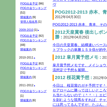
POG出走予定
[96]
ヴ
POG大会ランキング
POG2012-2013 赤
[52]
2012年04月30日
開催案内
[9]
管理人指名馬
[1]
POG2012-2013 赤本、青本、
2009-2010
[1]
▲
2012天皇賞春 後出し
POG出走予定
[92]
勝 :
2012年04月29日
POG大会ランキング
今日の天皇賞春。結構速いペース
[48]
トブラックの単勝１５９倍が的中
開催案内
[3]
2012 皐月賞予想メモ :
20
2010-2011
▲
POG出走予定
[62]
皐月賞予想メモです。メイショウ
POG大会ランキング
流想定で予想を展開。
[31]
2012 桜花賞予想 :
開催案内
[3]
2012年
今日は、桜花賞のガチ予想です＾
2011-2012
▲
セアロームに勝ってほしいところ
POG大会ランキング
も当たらないので（＾＾；）エピ
[1]
を刻むような競馬をすれば、チャ
開催案内
[6]
には思ってるんですが、たぶん、