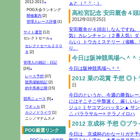
2012-2013
ぁと（＾＾；）
▲
POG大会ランキング
高松宮記念 安田厩舎４頭
開催案内
[2]
2012年03月25日
管理人レース評価
[1]
安田厩舎が４頭出しなんですね。
サイト運営
[12]
気）カレンチャン（２番人気）ダ
セレクトセール
▲
らい）トウカミステリー（省略、
セレクトセール２００
り。
８
[2]
今日は阪神競馬場へ＾＾ 
管理人の雑記・日記
今日は阪神競馬場へ＾＾
[24]
▲
レース予想
[37]
2012 菜の花賞 予想 ◎
競馬場観戦記
[2]
日
的中馬券公開
[15]
今日のというか、今週の勝負レー
競馬ニュース
[5]
▲
にはそこそこ中盤速く、厳しいレ
ウオッカ
[2]
ジュ○ ミヤコマンハッタン▲ サ
カジノドライヴ
[1]
△ パララサルー× テラノイロハ
ニシノマナムスメ
2012 京成杯 予想 ◎ブ
POG厳選リンク
今日は、京成杯のかなーりガチ予