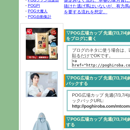
盤淀みなく流れ、本番の皐月賞に
・
POGファン倶楽部
抜けた逃げ馬はいないが、有力馬
・
POGPI
・
POG大魔人
を要する流れを想定。
・
POG自動集計
▽POG広場カップ 先週(7/3,7
をブログに書く
ブログのネタに使う場合は、
貼るだけでOKです。
▽POG広場カップ 先週(7/3,7
バックする
POG広場カップ 先週(7/3,7
ックバックURL:
http://poghiroba.com/mtcomp
▽POG広場カップ 先週(7/3,7
する