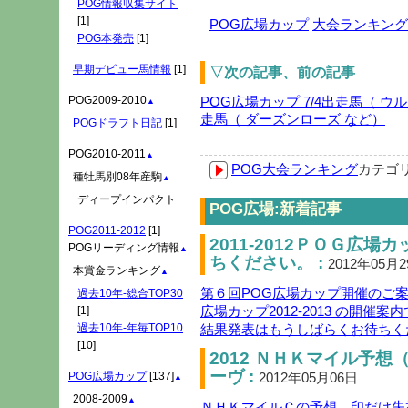
POG情報収集サイト
[1]
POG広場カップ
大会ランキング
POG本発売
[1]
早期デビュー馬情報
[1]
▽次の記事、前の記事
POG2009-2010
POG広場カップ 7/4出走馬（ ウ
▲
走馬（ ダーズンローズ など）
POGドラフト日記
[1]
POG2010-2011
▲
POG大会ランキング
カテゴ
種牡馬別08年産駒
▲
ディープインパクト
POG広場:新着記事
POG2011-2012
[1]
2011-2012ＰＯＧ広
POGリーディング情報
▲
ちください。 :
2012年05月
本賞金ランキング
▲
第６回POG広場カップ開催のご案内( 
過去10年-総合TOP30
広場カップ2012-2013 の開催案内
[1]
結果発表はもうしばらくお待ちく
過去10年-年毎TOP10
[10]
2012 ＮＨＫマイル予
ーヴ :
2012年05月06日
POG広場カップ
[137]
▲
2008-2009
▲
ＮＨＫマイルＣの予想、印だけ失