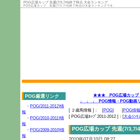
POG広場カップ 先週(7/3,7/4)終了時点 大会ランキング
POG広場カップ、先週(7/3,7/4)終了時点の大会ランキングです。
★★★ POG広場カップ 2
POG厳選リンク
↓ ↓ ↓ POG情報・POG動
・
POG(2011-2012)情
[ ２歳馬情報 ]： [
POG
] [
POG情
報
[ POG広場ｶｯﾌﾟ2011-2012 ]：[
大会ﾗﾝｷﾝ
・
POG(2010-2011)情
報
POG広場カップ 先週(7/3,
・
POG(2009-2010)情
報
2010年07月10日 08:27