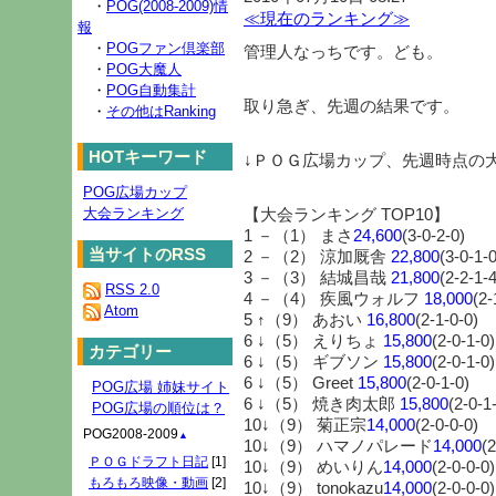
・
POG(2008-2009)情
≪現在のランキング≫
報
・
POGファン倶楽部
管理人なっちです。ども。
・
POG大魔人
・
POG自動集計
取り急ぎ、先週の結果です。
・
その他はRanking
HOTキーワード
↓ＰＯＧ広場カップ、先週時点の
POG広場カップ
大会ランキング
【大会ランキング TOP10】
1 －（1） まさ
24,600
(3-0-2-0)
当サイトのRSS
2 －（2） 涼加厩舎
22,800
(3-0-1-0
3 －（3） 結城昌哉
21,800
(2-2-1-4
RSS 2.0
4 －（4） 疾風ウォルフ
18,000
(2-
Atom
5 ↑（9） あおい
16,800
(2-1-0-0)
6 ↓（5） えりちょ
15,800
(2-0-1-0)
カテゴリー
6 ↓（5） ギブソン
15,800
(2-0-1-0)
6 ↓（5） Greet
15,800
(2-0-1-0)
POG広場 姉妹サイト
6 ↓（5） 焼き肉太郎
15,800
(2-0-1
POG広場の順位は？
10↓（9） 菊正宗
14,000
(2-0-0-0)
POG2008-2009
▲
10↓（9） ハマノパレード
14,000
(2
ＰＯＧドラフト日記
[1]
10↓（9） めいりん
14,000
(2-0-0-0)
もろもろ映像・動画
[2]
10↓（9） tonokazu
14,000
(2-0-0-0)