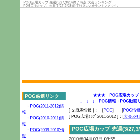
POG広場カップ 先週(3/27,3/28)終了時点 大会ランキング
POG広場カップ、先週(3/27,3/28)終了時点の大会ランキングです。
★★★ POG広場カップ 2
POG厳選リンク
↓ ↓ ↓ POG情報・POG動
・
POG(2011-2012)情
[ ２歳馬情報 ]： [
POG
] [
POG情
報
[ POG広場ｶｯﾌﾟ2011-2012 ]：[
大会ﾗﾝｷﾝ
・
POG(2010-2011)情
報
POG広場カップ 先週(3/27,
・
POG(2009-2010)情
報
2010年04月03日 09:55