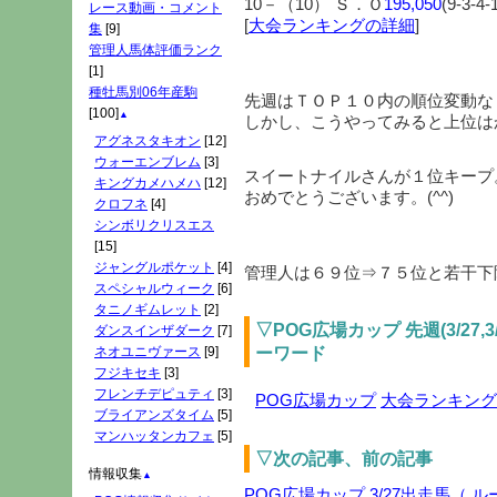
10－（10） Ｓ．Ｏ
195,050
(9-3-4-
レース動画・コメント
[
大会ランキングの詳細
]
集
[9]
管理人馬体評価ランク
[1]
種牡馬別06年産駒
先週はＴＯＰ１０内の順位変動な
[100]
▲
しかし、こうやってみると上位は
アグネスタキオン
[12]
ウォーエンブレム
[3]
スイートナイルさんが１位キープ
キングカメハメハ
[12]
おめでとうございます。(^^)
クロフネ
[4]
シンボリクリスエス
[15]
ジャングルポケット
[4]
管理人は６９位⇒７５位と若干下降
スペシャルウィーク
[6]
タニノギムレット
[2]
▽POG広場カップ 先週(3/27
ダンスインザダーク
[7]
ーワード
ネオユニヴァース
[9]
フジキセキ
[3]
フレンチデピュティ
[3]
POG広場カップ
大会ランキング
ブライアンズタイム
[5]
マンハッタンカフェ
[5]
▽次の記事、前の記事
情報収集
▲
POG広場カップ 3/27出走馬（ 