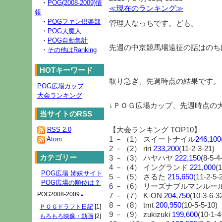
・
POG(2008-2009)情
≪現在のランキング≫
報
・
POGファン倶楽部
管理人なっちです。ども。
・
POG大魔人
・
POG自動集計
先週の中京競馬場遠征の話はのち
・
その他はRanking
HOTキーワード
取り急ぎ、先週時点の結果です。
POG広場カップ
大会ランキング
↓ＰＯＧ広場カップ、先週時点の
当サイトのRSS
【大会ランキング TOP10】
RSS 2.0
1 －（1） スイートナイル
246,100
Atom
2 －（2） riri
233,200
(11-2-3-21)
カテゴリー
3 －（3） ハヤハヤ
222,150
(8-5-4
4 －（4） イングランド
221,000
(
POG広場 姉妹サイト
5 －（5） さるた
215,650
(11-2-5-
POG広場の順位は？
6 －（6） リーズナブルマンルー
POG2008-2009
7 －（7） K-ON
204,750
(10-3-6-3
▲
8 －（8） tmt
200,950
(10-5-5-10)
ＰＯＧドラフト日記
[1]
9 －（9） zukizuki
199,600
(10-1-4
もろもろ映像・動画
[2]