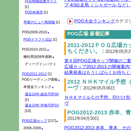
POG情報収集サイト
プ 4/3出走馬（ シャガール など）
[1]
POG本発売
[1]
POG大会ランキング
カテゴ
早期デビュー馬情報
[1]
POG2009-2010
POG広場:新着記事
▲
POGドラフト日記
[1]
2011-2012ＰＯＧ広
POG2010-2011
ちください。 :
▲
2012年05月
種牡馬別08年産駒
▲
第６回POG広場カップ開催のご案内( 
ディープインパクト
広場カップ2012-2013 の開催案内
結果発表はもうしばらくお待ちく
POG2011-2012
[1]
POGリーディング情報
▲
2012 ＮＨＫマイル予
ーヴ :
本賞金ランキング
2012年05月06日
▲
過去10年-総合TOP30
ＮＨＫマイルＣの予想、印だけ失
[1]
ヴ
過去10年-年毎TOP10
[10]
POG2012-2013 赤
2012年04月30日
POG広場カップ
[137]
▲
POG2012-2013 赤本、青本、
2008-2009
▲