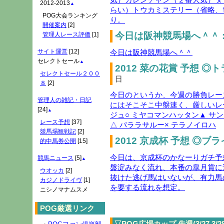
2012-2013
▲
らい）トウカミステリー（省略、
POG大会ランキング
り。
開催案内
[2]
今日は阪神競馬場へ＾＾ 
管理人レース評価
[1]
今日は阪神競馬場へ＾＾
サイト運営
[12]
セレクトセール
▲
2012 菜の花賞 予想 ◎
セレクトセール２００
日
８
[2]
今日のというか、今週の勝負レー
管理人の雑記・日記
にはそこそこ中盤速く、厳しいレ
[24]
▲
ジュ○ ミヤコマンハッタン▲ サ
レース予想
[37]
△ パララサルー× テラノイロハ
競馬場観戦記
[2]
2012 京成杯 予想 ◎ブ
的中馬券公開
[15]
今日は、京成杯のかなーりガチ予
競馬ニュース
[5]
▲
盤淀みなく流れ、本番の皐月賞に
ウオッカ
[2]
抜けた逃げ馬はいないが、有力馬
カジノドライヴ
[1]
を要する流れを想定。
ニシノマナムスメ
POG厳選リンク
▽POG広場カップ 先週(3/27,