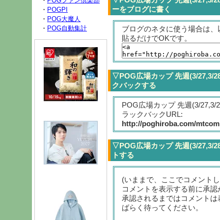
・
POGファン倶楽部
ーをブログに書く
・
POGPI
・
POG大魔人
ブログのネタに使う場合は、
・
POG自動集計
貼るだけでOKです。
▽POG広場カップ 先週(3/27,
クバックする
POG広場カップ 先週(3/27,
ラックバックURL:
http://poghiroba.com/mtcomp
▽POG広場カップ 先週(3/27,
トする
(いままで、ここでコメント
コメントを表示する前に承認
承認されるまではコメントは
ばらく待ってください。