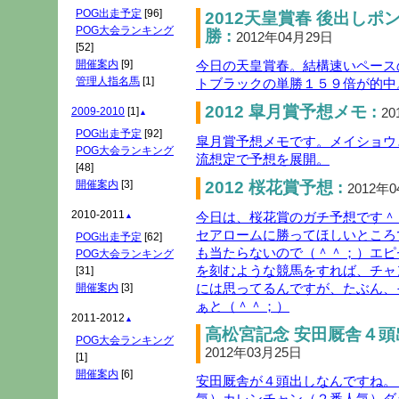
POG出走予定
[96]
2012天皇賞春 後出し
POG大会ランキング
勝 :
2012年04月29日
[52]
今日の天皇賞春。結構速いペース
開催案内
[9]
管理人指名馬
[1]
トブラックの単勝１５９倍が的中
2012 皐月賞予想メモ :
20
2009-2010
[1]
▲
POG出走予定
[92]
皐月賞予想メモです。メイショウ
POG大会ランキング
流想定で予想を展開。
[48]
2012 桜花賞予想 :
開催案内
[3]
2012年
2010-2011
今日は、桜花賞のガチ予想です＾
▲
セアロームに勝ってほしいところ
POG出走予定
[62]
も当たらないので（＾＾；）エピ
POG大会ランキング
を刻むような競馬をすれば、チャ
[31]
には思ってるんですが、たぶん、
開催案内
[3]
ぁと（＾＾；）
2011-2012
▲
高松宮記念 安田厩舎４頭
POG大会ランキング
2012年03月25日
[1]
開催案内
[6]
安田厩舎が４頭出しなんですね。
気）カレンチャン（２番人気）ダ