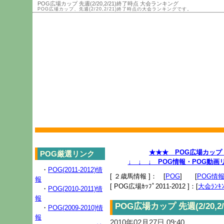
POG広場カップ 先週(2/20,2/21)終了時点 大会ランキング
POG広場カップ、先週(2/20,2/21)終了時点の大会ランキングです。
★★★ POG広場カップ 2
POG厳選リンク
↓ ↓ ↓ POG情報・POG動
・
POG(2011-2012)情
[ ２歳馬情報 ]： [
POG
] [
POG情
報
[ POG広場ｶｯﾌﾟ2011-2012 ]：[
大会ﾗﾝｷﾝ
・
POG(2010-2011)情
報
POG広場カップ 先週(2/20,
・
POG(2009-2010)情
報
2010年02月27日 09:40