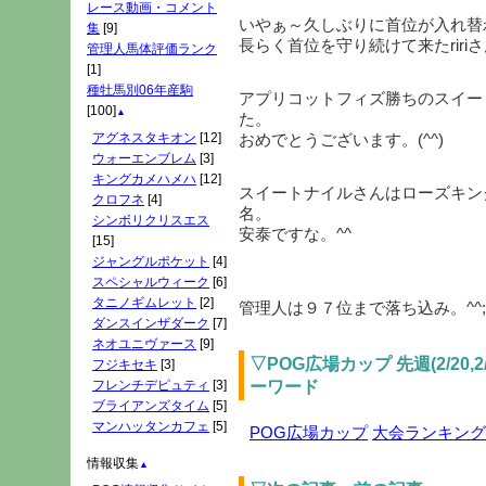
レース動画・コメント
いやぁ～久しぶりに首位が入れ替
集
[9]
長らく首位を守り続けて来たriri
管理人馬体評価ランク
[1]
種牡馬別06年産駒
アプリコットフィズ勝ちのスイー
[100]
▲
た。
アグネスタキオン
[12]
おめでとうございます。(^^)
ウォーエンブレム
[3]
キングカメハメハ
[12]
スイートナイルさんはローズキン
クロフネ
[4]
名。
シンボリクリスエス
安泰ですな。^^
[15]
ジャングルポケット
[4]
スペシャルウィーク
[6]
タニノギムレット
[2]
管理人は９７位まで落ち込み。^^
ダンスインザダーク
[7]
ネオユニヴァース
[9]
▽POG広場カップ 先週(2/20
フジキセキ
[3]
ーワード
フレンチデピュティ
[3]
ブライアンズタイム
[5]
マンハッタンカフェ
[5]
POG広場カップ
大会ランキング
情報収集
▲