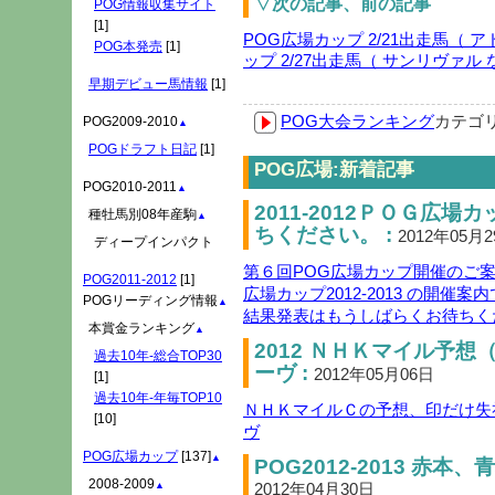
▽次の記事、前の記事
POG情報収集サイト
[1]
POG広場カップ 2/21出走馬（ 
POG本発売
[1]
ップ 2/27出走馬（ サンリヴァル
早期デビュー馬情報
[1]
POG大会ランキング
カテゴ
POG2009-2010
▲
POGドラフト日記
[1]
POG広場:新着記事
POG2010-2011
▲
2011-2012ＰＯＧ広
種牡馬別08年産駒
▲
ちください。 :
2012年05月
ディープインパクト
第６回POG広場カップ開催のご案内( 
POG2011-2012
[1]
広場カップ2012-2013 の開催案内
POGリーディング情報
▲
結果発表はもうしばらくお待ちく
本賞金ランキング
▲
2012 ＮＨＫマイル予
過去10年-総合TOP30
ーヴ :
2012年05月06日
[1]
過去10年-年毎TOP10
ＮＨＫマイルＣの予想、印だけ失
[10]
ヴ
POG広場カップ
[137]
▲
POG2012-2013 赤
2008-2009
2012年04月30日
▲