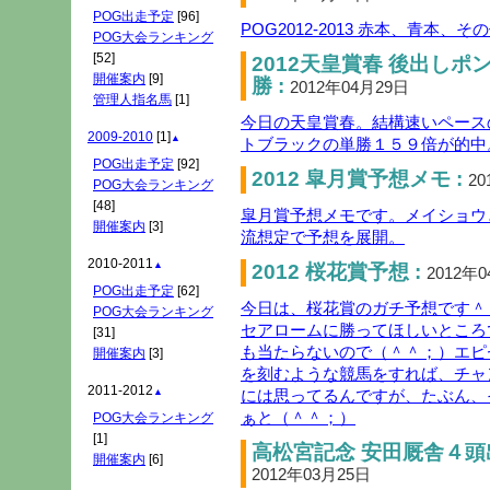
POG出走予定
[96]
POG2012-2013 赤本、青本、
POG大会ランキング
[52]
2012天皇賞春 後出し
開催案内
[9]
勝 :
2012年04月29日
管理人指名馬
[1]
今日の天皇賞春。結構速いペース
2009-2010
[1]
▲
トブラックの単勝１５９倍が的中
POG出走予定
[92]
2012 皐月賞予想メモ :
20
POG大会ランキング
[48]
皐月賞予想メモです。メイショウ
開催案内
[3]
流想定で予想を展開。
2010-2011
▲
2012 桜花賞予想 :
2012年
POG出走予定
[62]
今日は、桜花賞のガチ予想です＾
POG大会ランキング
セアロームに勝ってほしいところ
[31]
も当たらないので（＾＾；）エピ
開催案内
[3]
を刻むような競馬をすれば、チャ
2011-2012
には思ってるんですが、たぶん、
▲
ぁと（＾＾；）
POG大会ランキング
[1]
高松宮記念 安田厩舎４頭
開催案内
[6]
2012年03月25日