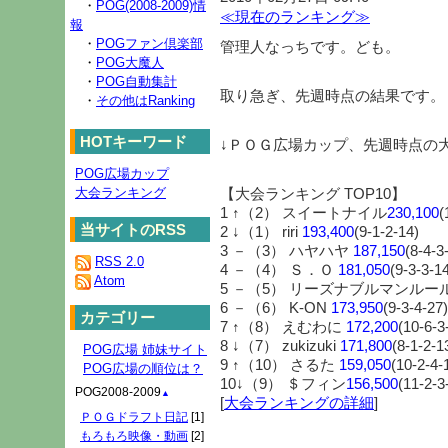
・
POG(2008-2009)情
≪現在のランキング≫
報
・
POGファン倶楽部
管理人なっちです。ども。
・
POG大魔人
・
POG自動集計
取り急ぎ、先週時点の結果です。
・
その他はRanking
HOTキーワード
↓ＰＯＧ広場カップ、先週時点の
POG広場カップ
大会ランキング
【大会ランキング TOP10】
1 ↑（2） スイートナイル
230,100
(
当サイトのRSS
2 ↓（1） riri
193,400
(9-1-2-14)
3 －（3） ハヤハヤ
187,150
(8-4-3
RSS 2.0
4 －（4） Ｓ．Ｏ
181,050
(9-3-3-1
Atom
5 －（5） リーズナブルマンルー
6 －（6） K-ON
173,950
(9-3-4-27)
カテゴリー
7 ↑（8） えむわに
172,200
(10-6-3
8 ↓（7） zukizuki
171,800
(8-1-2-1
POG広場 姉妹サイト
9 ↑（10） さるた
159,050
(10-2-4-
POG広場の順位は？
10↓（9） ＄フィン
156,500
(11-2-3
POG2008-2009
▲
[
大会ランキングの詳細
]
ＰＯＧドラフト日記
[1]
もろもろ映像・動画
[2]