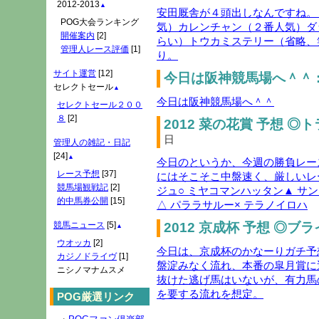
2012-2013
▲
安田厩舎が４頭出しなんですね。
POG大会ランキング
気）カレンチャン（２番人気）ダ
開催案内
[2]
らい）トウカミステリー（省略、
管理人レース評価
[1]
り。
サイト運営
[12]
今日は阪神競馬場へ＾＾ 
セレクトセール
▲
今日は阪神競馬場へ＾＾
セレクトセール２００
８
[2]
2012 菜の花賞 予想 ◎
日
管理人の雑記・日記
[24]
▲
今日のというか、今週の勝負レー
レース予想
[37]
にはそこそこ中盤速く、厳しいレ
競馬場観戦記
[2]
ジュ○ ミヤコマンハッタン▲ サ
的中馬券公開
[15]
△ パララサルー× テラノイロハ
2012 京成杯 予想 ◎ブ
競馬ニュース
[5]
▲
ウオッカ
[2]
今日は、京成杯のかなーりガチ予
カジノドライヴ
[1]
盤淀みなく流れ、本番の皐月賞に
ニシノマナムスメ
抜けた逃げ馬はいないが、有力馬
を要する流れを想定。
POG厳選リンク