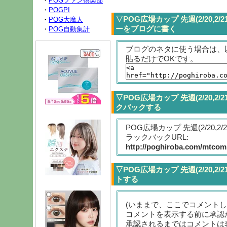
・
POGファン倶楽部
・
POGPI
▽POG広場カップ 先週(2/20,
・
POG大魔人
ーをブログに書く
・
POG自動集計
ブログのネタに使う場合は、
貼るだけでOKです。
▽POG広場カップ 先週(2/20,
クバックする
POG広場カップ 先週(2/20,
ラックバックURL:
http://poghiroba.com/mtcomp
▽POG広場カップ 先週(2/20,
トする
(いままで、ここでコメント
コメントを表示する前に承認
承認されるまではコメントは