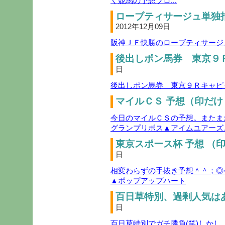
く競馬の予想ブロ...
ローブティサージュ単独指
2012年12月09日
阪神ＪＦ快勝のローブティサージ
後出しポン馬券 東京９Ｒ
日
後出しポン馬券 東京９Ｒキャピ
マイルＣＳ 予想（印だけ
今日のマイルＣＳの予想。またま
グランプリボス▲アイムユアーズ
東京スポース杯 予想 （印
日
相変わらずの手抜き予想＾＾；◎
▲ポップアップハート
百日草特別、過剰人気はあ
日
百日草特別でガチ勝負(笑)しか