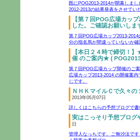
既にPOG2013-2014が開幕しまし
2012-2013の結果発表をさせて
【第７回POG広場カップ2
した。ご確認お願いします
第７回POG広場カップ2013-2
分の指名馬が間違っていないか確
【本日２４時で締切！】
催 のご案内★ ( POG2013-
第７回POG広場カップ開催のご案内( 
広場カップ2013-2014 の開
じです。
ＮＨＫマイルＣで久々の１０
2013年05月07日
詳しくはこちらの予想ブログで書い
実はこっそり予想ブログや
日
管理人なっちです。ご無沙汰です