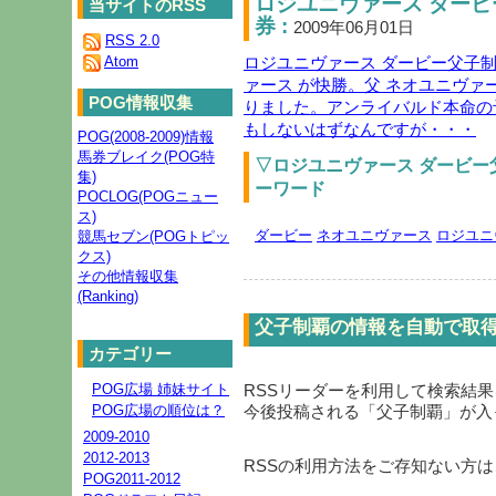
ロジユニヴァース ダービ
当サイトのRSS
券 :
2009年06月01日
RSS 2.0
Atom
ロジユニヴァース ダービー父子制
ァース が快勝。父 ネオユニヴァ
POG情報収集
りました。アンライバルド本命の
もしないはずなんですが・・・
POG(2008-2009)情報
馬券ブレイク(POG特
▽ロジユニヴァース ダービー
集)
ーワード
POCLOG(POGニュー
ス)
ダービー
ネオユニヴァース
ロジユニ
競馬セブン(POGトピッ
クス)
その他情報収集
(Ranking)
父子制覇の情報を自動で取
カテゴリー
POG広場 姉妹サイト
RSSリーダーを利用して検索結
POG広場の順位は？
今後投稿される「
父子制覇
」が入
2009-2010
2012-2013
RSSの利用方法をご存知ない方は
POG2011-2012