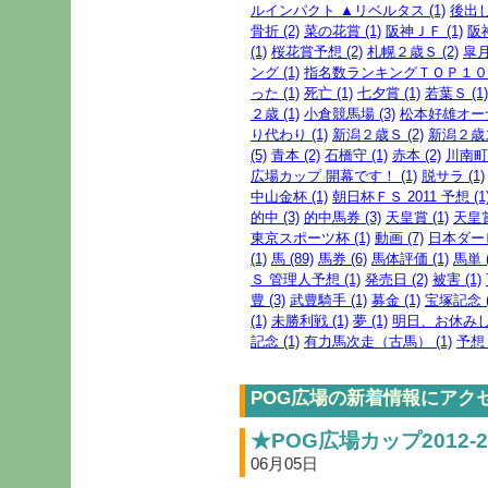
ルインパクト ▲リベルタス (1)
後出し
骨折 (2)
菜の花賞 (1)
阪神ＪＦ (1)
阪
(1)
桜花賞予想 (2)
札幌２歳Ｓ (2)
皐月
ング (1)
指名数ランキングＴＯＰ１００ 
った (1)
死亡 (1)
七夕賞 (1)
若葉Ｓ (1)
２歳 (1)
小倉競馬場 (3)
松本好雄オーナ
り代わり (1)
新潟２歳Ｓ (2)
新潟２歳ス
(5)
青本 (2)
石橋守 (1)
赤本 (2)
川南町 
広場カップ 開幕です！ (1)
脱サラ (1)
中山金杯 (1)
朝日杯ＦＳ 2011 予想 (1
的中 (3)
的中馬券 (3)
天皇賞 (1)
天皇賞
東京スポーツ杯 (1)
動画 (7)
日本ダービ
(1)
馬 (89)
馬券 (6)
馬体評価 (1)
馬単 (
Ｓ 管理人予想 (1)
発売日 (2)
被害 (1)
豊 (3)
武豊騎手 (1)
募金 (1)
宝塚記念 (
(1)
未勝利戦 (1)
夢 (1)
明日、お休みしま
記念 (1)
有力馬次走（古馬） (1)
予想 
POG広場の新着情報にアク
★POG広場カップ2012-2
06月05日