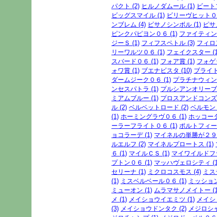
パクト (2)
ヒルノダムール (1)
ビートブ
ビッグスマイル (1)
ビリーヴヒット０６
ンブレム (4)
ピサノシンボル (1)
ピサ
ピンクパピヨン０６ (1)
ファイティング
ジーＳ (1)
フィフスペトル (3)
フィロン
リーワルツ０６ (1)
フェイクスター (1
スバード０６ (1)
フォア賞 (1)
フォゲッ
ォワ賞 (1)
ブエナビスタ (10)
ブライト
ダームジーク０６ (1)
プラチナウィンク
ンセスパトラ (1)
プルシアンオリーブ (
ミアムブルー (1)
プロスアンドコンズ (
ル (2)
ベルベットロード (2)
ベルモント
(1)
ホーミングラヴ０６ (1)
ホッコータ
ーラーフライト０６ (1)
ポルトフィーノ
ョコラーデ (1)
マイネルの単勝が２９．
ルエルフ (2)
マイネルプロートス (1)
６ (1)
マイルＣＳ (1)
マイワイルドフラ
プトン０６ (1)
マッハヴェロシティ (1
セリーナ (1)
ミクロコスモス (4)
ミス
(1)
ミスベルベール０６ (1)
ミッション
ミューオン (1)
ムラマサノメイトー (1
メ (1)
メイショウイエミツ (1)
メイショ
(3)
メイショウドンタク (2)
メジロシャ