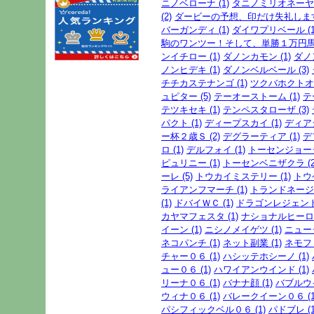
ニノベローナ (1)
タニノミリオネーヤ０
(2)
ダービーの予想、印だけ失礼します。
バーガンディ (1)
ダイワプリベール (1
駒のワンツー！そして、単勝１万円馬券
ンイチロー (1)
ダノンカモン (1)
ダノ
ノンヒデキ (1)
ダノンベルベール (3)
チチカステナンゴ (1)
ツクバホクトオー
ュピター (5)
テーオーストーム (1)
テ
テツキセキ (1)
テンペスタローザ (3)
パクト (1)
ディープスカイ (1)
ディアジ
ー杯２歳Ｓ (2)
デグラーティア (1)
デ
ロ (1)
デルフォイ (1)
トーセンジョーダ
ピュリニー (1)
トーセンベニザクラ (2
ーレ (5)
トウカイミステリー (1)
トウ
ライアンフマーチ (1)
トランドネージュ
(1)
ドバイＷＣ (1)
ドラゴンレジェンド 
カヤマフェスタ (1)
ナショナルヒーロー
イーン (1)
ニシノメイゲツ (1)
ニューダ
ネコパンチ (1)
ネット副業 (1)
ネモフィ
チャー０６ (1)
ハシッテホシーノ (1)
ュー０６ (1)
ハワイアンウインド (1)
リーナ０６ (1)
バナナ顔 (1)
バブルウイ
ウィナ０６ (1)
バレークイーン０６ (1
パシフィックベル０６ (1)
パドブレ (1