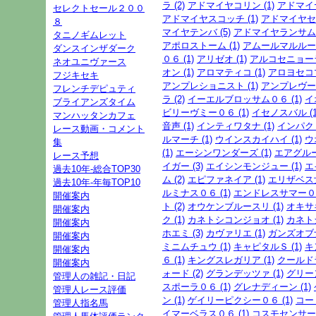
ラ (2)
アドマイヤコリン (1)
アドマイヤ
セレクトセール２００
アドマイヤスコッチ (1)
アドマイヤセプ
８
マイヤテンバ (5)
アドマイヤランサム (
タニノギムレット
アポロストーム (1)
アムールマルルー (
ダンスインザダーク
０６ (1)
アリゼオ (1)
アルコセニョーラ 
ネオユニヴァース
オン (1)
アロマティコ (1)
アロヨセコマイ
フジキセキ
アンプレショニスト (1)
アンプレヴー (
フレンチデピュティ
ラ (2)
イーエルブロッサム０６ (1)
イ
ブライアンズタイム
ビリーヴミー０６ (1)
イセノスバル (1
マンハッタンカフェ
音声 (1)
インティワタナ (1)
インパクト
レース動画・コメント
ルマーチ (1)
ウインスカイハイ (1)
ウ
集
(1)
エーシンワンダーズ (1)
エアグルーヴ
レース予想
イガー (3)
エイシンモンジュー (1)
エ
過去10年-総合TOP30
ム (2)
エピファネイア (1)
エリザベス女
過去10年-年毎TOP10
ルミナス０６ (1)
エンドレスサマー０６
開催案内
ト (2)
オウケンブルースリ (1)
オキサキ
開催案内
ク (1)
カネトシコンジョオ (1)
カネトシ
開催案内
ホエミ (3)
カヴァリエ (1)
ガンズオブナ
開催案内
ミニムチュウ (1)
キャピタルＳ (1)
キ
開催案内
６ (1)
キングスレガリア (1)
クールドラ
開催案内
ォード (2)
グランデッツァ (1)
グリーン
管理人の雑記・日記
スポーラ０６ (1)
グレナディーン (1)
管理人レース評価
ン (1)
ゲイリーピクシー０６ (1)
コー
管理人指名馬
イマーベラス０６ (1)
コスモセンサー (