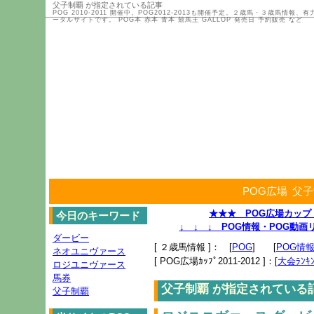
父子制覇 が指定されている記事
POG 2010-2011 開催中。POG2012-2013も開催予定。２歳馬・３歳馬
ータルサイトです。 POG本 赤本 青本 競馬王 GALLOP 発売日 予約販売 など
POG広場
父子
★★★ POG広場カップ 2
今日のキーワード
↓ ↓ ↓ POG情報・POG動
ダービー
[ ２歳馬情報 ]： [
POG
] [
POG情
ネオユニヴァース
[ POG広場ｶｯﾌﾟ2011-2012 ]：[
大会ﾗﾝｷﾝ
ロジユニヴァース
馬券
父子制覇 が指定されている
父子制覇