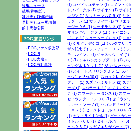
管理人馬体評価ランク
(1)
コパノマユチャン (1)
コメント (3)
競馬ニュース
ドスパークル (1)
サイオン (1)
サイト運
競馬場観戦記
ンジン (1)
サッカーマム０６ (1)
サト
種牡馬別06年産駒
ラグーン (1)
サラフィナ (1)
サリエル (
早期デビュー馬情報
ージー０６ (1)
シーポラリス (1)
シェ
的中馬券公開
マリングゲージ０６ (1)
シャイニンレー
ヴォア (1)
シュームーズ０６ (1)
ショ
POG厳選リンク
(1)
シルクナデシコ (1)
シルクブリッツ 
・
POGファン倶楽部
ザン記念 (1)
シンフォニー０６ (1)
シ
・
POGPI
ティルドンナ (1)
ジャスタウェイ (1)
・
POG大魔人
Ｃ) (1)
ジャパンカップダート (1)
ジャ
・
POG自動集計
ャングルポケット (1)
ジュベルハッタ (
(1)
スイートスリリング０６ (1)
スイ
ョウ）が大怪我 (1)
スカイクレイバー０
グナー (1)
スズノハミルトン (1)
ステ
ーダ (1)
スパラート (1)
スプリングＳ (
ク (1)
スマーティーダンス (1)
スマート
セイウンクノイチ０６ (1)
セイウンワン
クレットレーヴ (1)
セカンドサービス０
ー０６ (1)
セレクトセール２００８ (2
(1)
セントライト記念 (1)
ゼットサンサン
イトルド０６ (1)
タイトルパート (3)
ェム０６ (1)
タガノエリザベート (2)