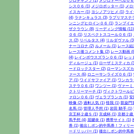
ジロチャンプ (1)
メジロドーベル０６ (
シス０６ (1)
メジロポッター (1)
メロ
イスカー (1)
ヨシノアツヒメ (1)
ライ
(4)
ラナンキュラス (3)
ラプリマステラ 
ンニングヒロイン０６ (1)
ランブイエ 
ザクラウン (8)
リーディング情報 (11)
０６ (1)
リスペクトスコール０６ (1)
ス (2)
リベルタス (4)
リルダヴァル (3
ナーコロナ (2)
ルメール (1)
レース結果
レース後コメント集 (2)
レース動画 (8
(4)
レインボウスズラン０６ (1)
レッド
ディルージュ (1)
ローザミスティカ (3
ードロックスター (2)
ローマンスズカ2
ァース (6)
ロニーサンライズ０６ (1)
ア (1)
ワイドサファイア (1)
ワンカラッ
ステラ０６ (1)
ワンツー (1)
ヴァーミリ
クトリーマーチ (1)
ヴィクトワールピサ
ァロン０６ (1)
ヴェラブランカ (1)
安
映像 (2)
過剰人気 (1)
怪我 (1)
凱旋門賞 
名馬 (1)
管理人予想 (1)
岩田 騎手 (1)
京王杯２歳Ｓ (1)
京成杯 (1)
京都２歳Ｓ
馬予想 (4)
屈腱炎 (1)
携帯サイト (1)
券 (1)
後出しポン的中馬券！フィリー
ードリッパー (1)
後出しポン的中馬券