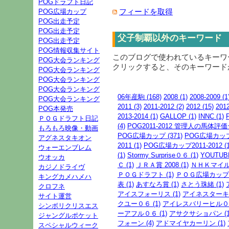
POGドラフト日記
フィードを取得
POG広場カップ
POG出走予定
POG出走予定
父子制覇以外のキーワード
POG出走予定
POG情報収集サイト
このブログで使われているキーワ
POG大会ランキング
クリックすると、そのキーワード
POG大会ランキング
POG大会ランキング
POG大会ランキング
06年産駒 (168)
2008 (1)
2008-2009 (1
POG大会ランキング
2011 (3)
2011-2012 (2)
2012 (15)
201
POG本発売
2013-2014 (1)
GALLOP (1)
INNC (1)
ＰＯＧドラフト日記
(4)
POG2011-2012 管理人の馬体評価
もろもろ映像・動画
POG広場カップ (371)
POG広場カップ20
アグネスタキオン
2011 (1)
POG広場カップ2011-2012 (1
ウォーエンブレム
(1)
Stormy Surprise０６ (1)
YOUTUBE
ウオッカ
Ｃ (1)
ＪＲＡ賞 2008 (1)
ＮＨＫマイル 
カジノドライヴ
ＰＯＧドラフト (1)
ＰＯＧ広場カップ (
キングカメハメハ
表 (1)
あすなろ賞 (1)
さとう珠緒 (1)
クロフネ
アイスフォーリス (1)
アイネスターキン
サイト運営
クユー０６ (1)
アイレスバリーヒル０６ 
シンボリクリスエス
ーアフル０６ (1)
アサクサショパン (1
ジャングルポケット
フォーン (4)
アドマイヤカーリン (1)
スペシャルウィーク