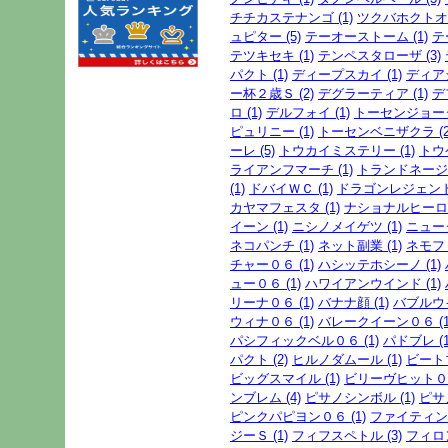
チチカステナンゴ (1)
ツクバホクトオー
ュピター (5)
テーオーストーム (1)
テ
テツキセキ (1)
テンペスタローザ (3)
パクト (1)
ディープスカイ (1)
ディアジ
ー杯２歳Ｓ (2)
デグラーティア (1)
デ
ロ (1)
デルフォイ (1)
トーセンジョーダ
ピュリニー (1)
トーセンベニザクラ (2
ーレ (5)
トウカイミステリー (1)
トウ
ライアンフマーチ (1)
トランドネージュ
(1)
ドバイＷＣ (1)
ドラゴンレジェンド 
カヤマフェスタ (1)
ナショナルヒーロー
イーン (1)
ニシノメイゲツ (1)
ニューダ
ネコパンチ (1)
ネット副業 (1)
ネモフィ
チャー０６ (1)
ハシッテホシーノ (1)
ュー０６ (1)
ハワイアンウインド (1)
リーナ０６ (1)
バナナ顔 (1)
バブルウイ
ウィナ０６ (1)
バレークイーン０６ (1
パシフィックベル０６ (1)
パドブレ (1
パクト (2)
ヒルノダムール (1)
ビートブ
ビッグスマイル (1)
ビリーヴヒット０６
ンブレム (4)
ピサノシンボル (1)
ピサ
ピンクパピヨン０６ (1)
ファイティング
ジーＳ (1)
フィフスペトル (3)
フィロン