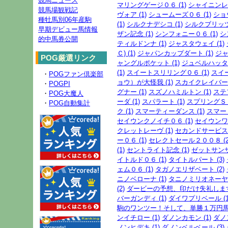
競馬ニュース
マリングゲージ０６ (1)
シャイニンレー
競馬場観戦記
ヴォア (1)
シュームーズ０６ (1)
ショ
種牡馬別06年産駒
(1)
シルクナデシコ (1)
シルクブリッツ 
早期デビュー馬情報
ザン記念 (1)
シンフォニー０６ (1)
シ
的中馬券公開
ティルドンナ (1)
ジャスタウェイ (1)
Ｃ) (1)
ジャパンカップダート (1)
ジャ
POG厳選リンク
ャングルポケット (1)
ジュベルハッタ (
(1)
スイートスリリング０６ (1)
スイ
・
POGファン倶楽部
ョウ）が大怪我 (1)
スカイクレイバー０
・
POGPI
グナー (1)
スズノハミルトン (1)
ステ
・
POG大魔人
ーダ (1)
スパラート (1)
スプリングＳ (
・
POG自動集計
ク (1)
スマーティーダンス (1)
スマート
セイウンクノイチ０６ (1)
セイウンワン
クレットレーヴ (1)
セカンドサービス０
ー０６ (1)
セレクトセール２００８ (2
(1)
セントライト記念 (1)
ゼットサンサン
イトルド０６ (1)
タイトルパート (3)
ェム０６ (1)
タガノエリザベート (2)
ニノベローナ (1)
タニノミリオネーヤ０
(2)
ダービーの予想、印だけ失礼します。
バーガンディ (1)
ダイワプリベール (1
駒のワンツー！そして、単勝１万円馬券
ンイチロー (1)
ダノンカモン (1)
ダノ
ノンヒデキ (1)
ダノンベルベール (3)