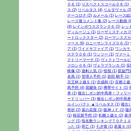
０６ (1)
リスペクトスコール０６ (1)
ス (2)
リベルタス (4)
リルダヴァル (3
ナーコロナ (2)
ルメール (1)
レース結果
レース後コメント集 (2)
レース動画 (8
(4)
レインボウスズラン０６ (1)
レッド
ディルージュ (1)
ローザミスティカ (3
ードロックスター (2)
ローマンスズカ2
ァース (6)
ロニーサンライズ０６ (1)
ア (1)
ワイドサファイア (1)
ワンカラッ
ステラ０６ (1)
ワンツー (1)
ヴァーミリ
クトリーマーチ (1)
ヴィクトワールピサ
ァロン０６ (1)
ヴェラブランカ (1)
安
映像 (2)
過剰人気 (1)
怪我 (1)
凱旋門賞 
名馬 (1)
管理人予想 (1)
岩田 騎手 (1)
京王杯２歳Ｓ (1)
京成杯 (1)
京都２歳Ｓ
馬予想 (4)
屈腱炎 (1)
携帯サイト (1)
券 (1)
後出しポン的中馬券！フィリー
ードリッパー (1)
後出しポン的中馬券
ルインパクト ▲リベルタス (1)
後出し
骨折 (2)
菜の花賞 (1)
阪神ＪＦ (1)
阪
(1)
桜花賞予想 (2)
札幌２歳Ｓ (2)
皐月
ング (1)
指名数ランキングＴＯＰ１００ 
った (1)
死亡 (1)
七夕賞 (1)
若葉Ｓ (1)