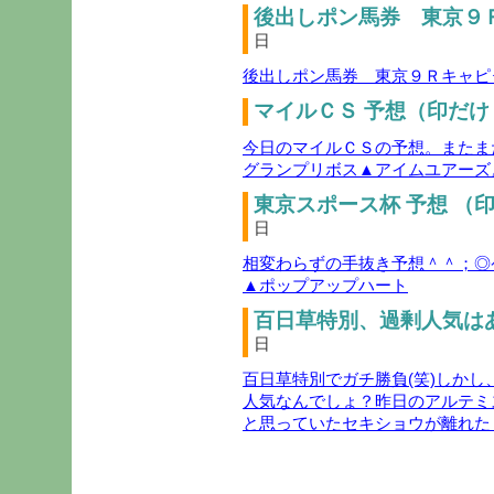
後出しポン馬券 東京９Ｒ
日
後出しポン馬券 東京９Ｒキャピ
マイルＣＳ 予想（印だけ
今日のマイルＣＳの予想。またま
グランプリボス▲アイムユアーズ
東京スポース杯 予想 （印
日
相変わらずの手抜き予想＾＾；◎
▲ポップアップハート
百日草特別、過剰人気はあ
日
百日草特別でガチ勝負(笑)しか
人気なんでしょ？昨日のアルテミ
と思っていたセキショウが離れた