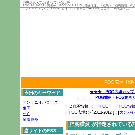
肺胸膜炎 が指定されている記事
POG 2010-2011 開催中。POG2012-2013も開催予定。２歳馬・３歳馬
ータルサイトです。 POG本 赤本 青本 競馬王 GALLOP 発売日 予約販売 など
POG広場
肺胸
★★★ POG広場カップ 2
今日のキーワード
↓ ↓ ↓ POG情報・POG動
アントニオバローズ
[ ２歳馬情報 ]： [
POG
] [
POG情
角田
[ POG広場ｶｯﾌﾟ2011-2012 ]：[
大会ﾗﾝｷﾝ
死亡
肺胸膜炎
肺胸膜炎 が指定されている
当サイトのRSS