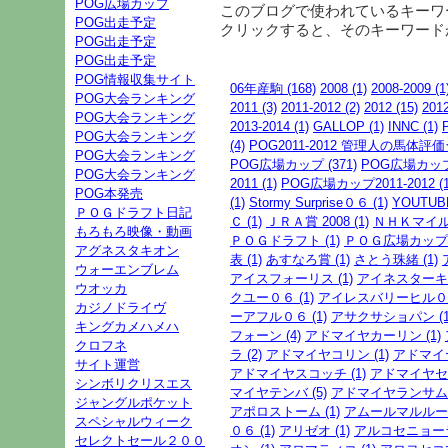
POG広場カップ
このブログで使われているキーワ
POG出走予定
クリックすると、そのキーワード
POG出走予定
POG出走予定
POG情報収集サイト
06年産駒 (168)
2008 (1)
2008-2009 (1
POG大会ランキング
2011 (3)
2011-2012 (2)
2012 (15)
201
POG大会ランキング
2013-2014 (1)
GALLOP (1)
INNC (1)
POG大会ランキング
(4)
POG2011-2012 管理人の馬体評価
POG大会ランキング
POG広場カップ (371)
POG広場カップ20
POG大会ランキング
2011 (1)
POG広場カップ2011-2012 (1
POG本発売
(1)
Stormy Surprise０６ (1)
YOUTUBE
ＰＯＧドラフト日記
Ｃ (1)
ＪＲＡ賞 2008 (1)
ＮＨＫマイル 
もろもろ映像・動画
ＰＯＧドラフト (1)
ＰＯＧ広場カップ (
アグネスタキオン
表 (1)
あすなろ賞 (1)
さとう珠緒 (1)
ウォーエンブレム
アイスフォーリス (1)
アイネスターキン
ウオッカ
クユー０６ (1)
アイレスバリーヒル０６ 
カジノドライヴ
ーアフル０６ (1)
アサクサショパン (1
キングカメハメハ
フォーン (4)
アドマイヤカーリン (1)
クロフネ
ラ (2)
アドマイヤコリン (1)
アドマイヤ
サイト運営
アドマイヤスコッチ (1)
アドマイヤセプ
シンボリクリスエス
マイヤテンバ (5)
アドマイヤランサム (
ジャングルポケット
アポロストーム (1)
アムールマルルー (
スペシャルウィーク
０６ (1)
アリゼオ (1)
アルコセニョーラ 
セレクトセール２００