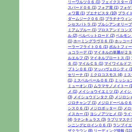
リーワルツ０６ (1)
フェイクスター (1
スバード０６ (1)
フォア賞 (1)
フォゲッ
ォワ賞 (1)
ブエナビスタ (10)
ブライト
ダームジーク０６ (1)
プラチナウィンク
ンセスパトラ (1)
プルシアンオリーブ (
ミアムブルー (1)
プロスアンドコンズ (
ル (2)
ベルベットロード (2)
ベルモント
(1)
ホーミングラヴ０６ (1)
ホッコータ
ーラーフライト０６ (1)
ポルトフィーノ
ョコラーデ (1)
マイネルの単勝が２９．
ルエルフ (2)
マイネルプロートス (1)
６ (1)
マイルＣＳ (1)
マイワイルドフラ
プトン０６ (1)
マッハヴェロシティ (1
セリーナ (1)
ミクロコスモス (4)
ミス
(1)
ミスベルベール０６ (1)
ミッション
ミューオン (1)
ムラマサノメイトー (1
メ (1)
メイショウイエミツ (1)
メイショ
(3)
メイショウドンタク (2)
メジロシャ
ジロチャンプ (1)
メジロドーベル０６ (
シス０６ (1)
メジロポッター (1)
メロ
イスカー (1)
ヨシノアツヒメ (1)
ライ
(4)
ラナンキュラス (3)
ラプリマステラ 
ンニングヒロイン０６ (1)
ランブイエ 
ザクラウン (8)
リーディング情報 (11)