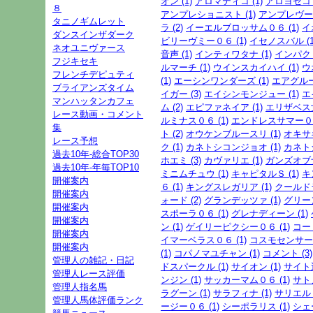
オン (1)
アロマティコ (1)
アロヨセコマイ
８
アンプレショニスト (1)
アンプレヴー (
タニノギムレット
ラ (2)
イーエルブロッサム０６ (1)
イ
ダンスインザダーク
ビリーヴミー０６ (1)
イセノスバル (1
ネオユニヴァース
音声 (1)
インティワタナ (1)
インパクト
フジキセキ
ルマーチ (1)
ウインスカイハイ (1)
ウ
フレンチデピュティ
(1)
エーシンワンダーズ (1)
エアグルーヴ
ブライアンズタイム
イガー (3)
エイシンモンジュー (1)
エ
マンハッタンカフェ
ム (2)
エピファネイア (1)
エリザベス女
レース動画・コメント
ルミナス０６ (1)
エンドレスサマー０６
集
ト (2)
オウケンブルースリ (1)
オキサキ
レース予想
ク (1)
カネトシコンジョオ (1)
カネトシ
過去10年-総合TOP30
ホエミ (3)
カヴァリエ (1)
ガンズオブナ
過去10年-年毎TOP10
ミニムチュウ (1)
キャピタルＳ (1)
キ
開催案内
６ (1)
キングスレガリア (1)
クールドラ
開催案内
ォード (2)
グランデッツァ (1)
グリーン
開催案内
スポーラ０６ (1)
グレナディーン (1)
開催案内
ン (1)
ゲイリーピクシー０６ (1)
コー
開催案内
イマーベラス０６ (1)
コスモセンサー (
開催案内
(1)
コパノマユチャン (1)
コメント (3)
管理人の雑記・日記
ドスパークル (1)
サイオン (1)
サイト運
管理人レース評価
ンジン (1)
サッカーマム０６ (1)
サト
管理人指名馬
ラグーン (1)
サラフィナ (1)
サリエル (
管理人馬体評価ランク
ージー０６ (1)
シーポラリス (1)
シェ