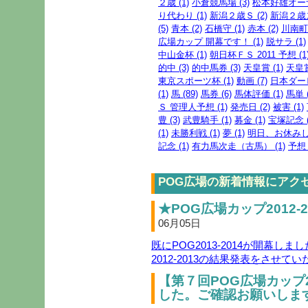
２歳 (1)
小倉競馬場 (3)
松本好雄オーナ
り代わり (1)
新潟２歳Ｓ (2)
新潟２歳ス
(5)
青本 (2)
石橋守 (1)
赤本 (2)
川南町 
広場カップ 開幕です！ (1)
脱サラ (1)
中山金杯 (1)
朝日杯ＦＳ 2011 予想 (1
的中 (3)
的中馬券 (3)
天皇賞 (1)
天皇賞
東京スポーツ杯 (1)
動画 (7)
日本ダービ
(1)
馬 (89)
馬券 (6)
馬体評価 (1)
馬単 (
Ｓ 管理人予想 (1)
発売日 (2)
被害 (1)
豊 (3)
武豊騎手 (1)
募金 (1)
宝塚記念 (
(1)
未勝利戦 (1)
夢 (1)
明日、お休みしま
記念 (1)
有力馬次走（古馬） (1)
予想 
POG広場の新着情報にアク
★POG広場カップ2012-2
06月05日
既にPOG2013-2014が開幕しまし
2012-2013の結果発表をさせて
【第７回POG広場カップ2
した。ご確認お願いします