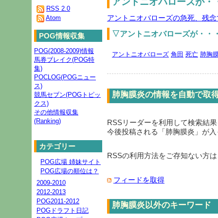
アントニオバローズが・・
RSS 2.0
アントニオバローズの急死、残念
Atom
▽アントニオバローズが・・
POG情報収集
POG(2008-2009)情報
アントニオバローズ
角田
死亡
肺胸
馬券ブレイク(POG特
集)
POCLOG(POGニュー
ス)
肺胸膜炎の情報を自動で取
競馬セブン(POGトピッ
クス)
その他情報収集
(Ranking)
RSSリーダーを利用して検索結
今後投稿される「
肺胸膜炎
」が入
カテゴリー
RSSの利用方法をご存知ない方は
POG広場 姉妹サイト
POG広場の順位は？
フィードを取得
2009-2010
2012-2013
POG2011-2012
肺胸膜炎以外のキーワード
POGドラフト日記