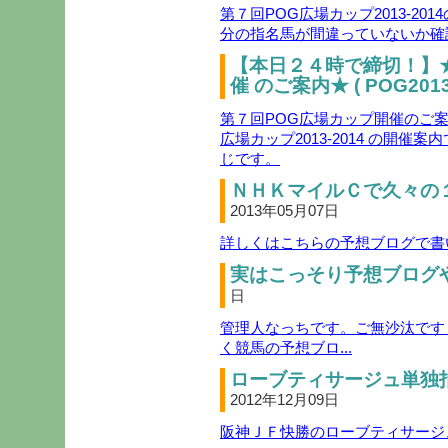
第７回POG広場カップ2013-2
分の指名馬が間違っていないか確
【本日２４時で締切！】
催 のご案内★ ( POG2013-
第７回POG広場カップ開催のご案内( 
広場カップ2013-2014 の開
じです。
ＮＨＫマイルＣで久々の１０
2013年05月07日
詳しくはこちらの予想ブログで書い
実はこっそり予想ブログや
日
管理人なっちです。ご無沙汰です
く競馬の予想ブロ...
ローブティサージュ単独指
2012年12月09日
阪神ＪＦ快勝のローブティサージ