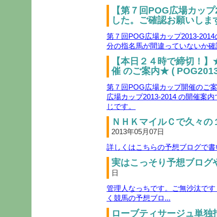
【第７回POG広場カップ2
した。ご確認お願いします
第７回POG広場カップ2013-2
分の指名馬が間違っていないか確
【本日２４時で締切！】
催 のご案内★ ( POG2013-
第７回POG広場カップ開催のご案内( 
広場カップ2013-2014 の開
じです。
ＮＨＫマイルＣで久々の１０
2013年05月07日
詳しくはこちらの予想ブログで書い
実はこっそり予想ブログや
日
管理人なっちです。ご無沙汰です
く競馬の予想ブロ...
ローブティサージュ単独指