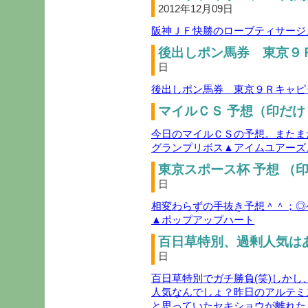
2012年12月09日
阪神ＪＦ快勝のローブティサージ
後出しポン馬券 東京９Ｒ
日
後出しポン馬券 東京９Ｒキャピ
マイルＣＳ 予想（印だけ
今日のマイルＣＳの予想。またま
グランプリボス▲アイムユアーズ
東京スポース杯 予想 （印
日
相変わらずの手抜き予想＾＾；◎
▲ポップアップハート
百日草特別、過剰人気はあ
日
百日草特別でガチ勝負(笑)しか
人気なんでしょ？昨日のアルテミ
と思っていたセキショウが離れた