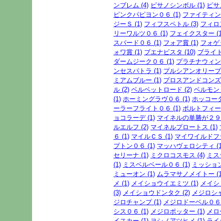
ンブレム (4)
ピサノシンボル (1)
ピサ
ピンクパピヨン０６ (1)
ファイティング
ジーＳ (1)
フィフスペトル (3)
フィロン
リーワルツ０６ (1)
フェイクスター (1
スバード０６ (1)
フォア賞 (1)
フォゲッ
ォワ賞 (1)
ブエナビスタ (10)
ブライト
ダームジーク０６ (1)
プラチナウィンク
ンセスパトラ (1)
プルシアンオリーブ (
ミアムブルー (1)
プロスアンドコンズ (
ル (2)
ベルベットロード (2)
ベルモント
(1)
ホーミングラヴ０６ (1)
ホッコータ
ーラーフライト０６ (1)
ポルトフィーノ
ョコラーデ (1)
マイネルの単勝が２９．
ルエルフ (2)
マイネルプロートス (1)
６ (1)
マイルＣＳ (1)
マイワイルドフラ
プトン０６ (1)
マッハヴェロシティ (1
セリーナ (1)
ミクロコスモス (4)
ミス
(1)
ミスベルベール０６ (1)
ミッション
ミューオン (1)
ムラマサノメイトー (1
メ (1)
メイショウイエミツ (1)
メイショ
(3)
メイショウドンタク (2)
メジロシャ
ジロチャンプ (1)
メジロドーベル０６ (
シス０６ (1)
メジロポッター (1)
メロ
イスカー (1)
ヨシノアツヒメ (1)
ライ