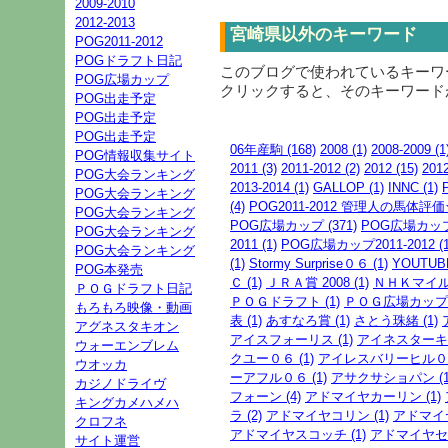
2009-2010
2012-2013
宮崎県以外のキーワード
POG2011-2012
POGドラフト日記
このブログで使われているキーワ
POG広場カップ
クリックすると、そのキーワード
POG出走予定
POG出走予定
POG出走予定
06年産駒 (168)
2008 (1)
2008-2009 (1
POG情報収集サイト
2011 (3)
2011-2012 (2)
2012 (15)
201
POG大会ランキング
2013-2014 (1)
GALLOP (1)
INNC (1)
POG大会ランキング
(4)
POG2011-2012 管理人の馬体評価
POG大会ランキング
POG広場カップ (371)
POG広場カップ20
POG大会ランキング
2011 (1)
POG広場カップ2011-2012 (1
POG大会ランキング
(1)
Stormy Surprise０６ (1)
YOUTUBE
POG本発売
Ｃ (1)
ＪＲＡ賞 2008 (1)
ＮＨＫマイル 
ＰＯＧドラフト日記
ＰＯＧドラフト (1)
ＰＯＧ広場カップ (
もろもろ映像・動画
表 (1)
あすなろ賞 (1)
さとう珠緒 (1)
アグネスタキオン
アイスフォーリス (1)
アイネスターキン
ウォーエンブレム
クユー０６ (1)
アイレスバリーヒル０６ 
ウオッカ
ーアフル０６ (1)
アサクサショパン (1
カジノドライヴ
フォーン (4)
アドマイヤカーリン (1)
キングカメハメハ
ラ (2)
アドマイヤコリン (1)
アドマイヤ
クロフネ
アドマイヤスコッチ (1)
アドマイヤセプ
サイト運営