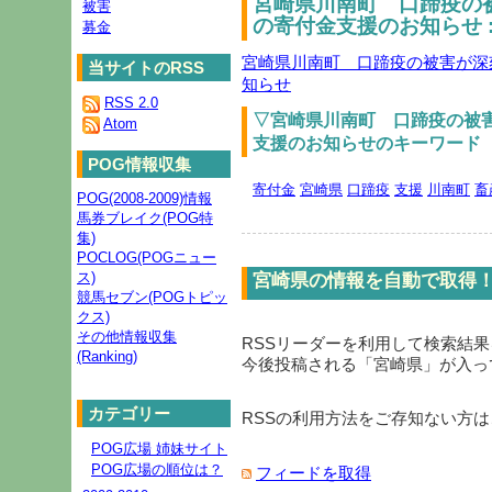
宮崎県川南町 口蹄疫の
被害
の寄付金支援のお知らせ 
募金
宮崎県川南町 口蹄疫の被害が深
当サイトのRSS
知らせ
RSS 2.0
▽宮崎県川南町 口蹄疫の被
Atom
支援のお知らせのキーワード
POG情報収集
寄付金
宮崎県
口蹄疫
支援
川南町
畜
POG(2008-2009)情報
馬券ブレイク(POG特
集)
POCLOG(POGニュー
ス)
宮崎県の情報を自動で取得
競馬セブン(POGトピッ
クス)
その他情報収集
RSSリーダーを利用して検索結
(Ranking)
今後投稿される「
宮崎県
」が入っ
カテゴリー
RSSの利用方法をご存知ない方は
POG広場 姉妹サイト
POG広場の順位は？
フィードを取得