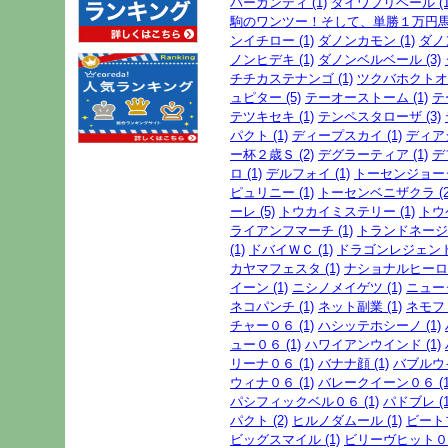
バーガンディ (1)
ダイワプリベール (1
駒のワンツー！そして、単勝１万円馬券
ンイチロー (1)
ダノンカモン (1)
ダノ
ノンヒデキ (1)
ダノンベルベール (3)
チチカステナンゴ (1)
ツクバホクトオー
ュピター (5)
テーオーストーム (1)
テ
テツキセキ (1)
テンペスタローザ (3)
パクト (1)
ディープスカイ (1)
ディアジ
ー杯２歳Ｓ (2)
デグラーティア (1)
デ
ロ (1)
デルフォイ (1)
トーセンジョーダ
ピュリニー (1)
トーセンベニザクラ (2
ーレ (5)
トウカイミステリー (1)
トウ
ライアンフマーチ (1)
トランドネージュ
(1)
ドバイＷＣ (1)
ドラゴンレジェンド 
カヤマフェスタ (1)
ナショナルヒーロー
イーン (1)
ニシノメイゲツ (1)
ニューダ
ネコパンチ (1)
ネット副業 (1)
ネモフィ
チャー０６ (1)
ハシッテホシーノ (1)
ュー０６ (1)
ハワイアンウインド (1)
リーナ０６ (1)
バナナ顔 (1)
バブルウイ
ウィナ０６ (1)
バレークイーン０６ (1
パシフィックベル０６ (1)
パドブレ (1
パクト (2)
ヒルノダムール (1)
ビートブ
ビッグスマイル (1)
ビリーヴヒット０６