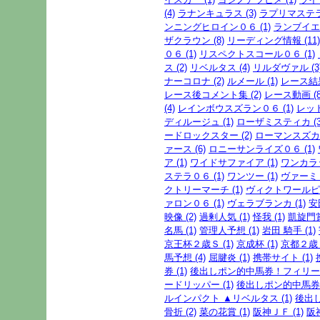
(4)
ラナンキュラス (3)
ラプリマステラ 
ンニングヒロイン０６ (1)
ランブイエ 
ザクラウン (8)
リーディング情報 (11)
０６ (1)
リスペクトスコール０６ (1)
ス (2)
リベルタス (4)
リルダヴァル (3
ナーコロナ (2)
ルメール (1)
レース結果
レース後コメント集 (2)
レース動画 (8
(4)
レインボウスズラン０６ (1)
レッド
ディルージュ (1)
ローザミスティカ (3
ードロックスター (2)
ローマンスズカ2
ァース (6)
ロニーサンライズ０６ (1)
ア (1)
ワイドサファイア (1)
ワンカラッ
ステラ０６ (1)
ワンツー (1)
ヴァーミリ
クトリーマーチ (1)
ヴィクトワールピサ
ァロン０６ (1)
ヴェラブランカ (1)
安
映像 (2)
過剰人気 (1)
怪我 (1)
凱旋門賞 
名馬 (1)
管理人予想 (1)
岩田 騎手 (1)
京王杯２歳Ｓ (1)
京成杯 (1)
京都２歳Ｓ
馬予想 (4)
屈腱炎 (1)
携帯サイト (1)
券 (1)
後出しポン的中馬券！フィリー
ードリッパー (1)
後出しポン的中馬券
ルインパクト ▲リベルタス (1)
後出し
骨折 (2)
菜の花賞 (1)
阪神ＪＦ (1)
阪