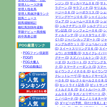
管理人の雑記・日記
ンジン (1)
サッカーマム０６ (1)
サト
管理人レース評価
ラグーン (1)
サラフィナ (1)
サリエル (
管理人指名馬
ージー０６ (1)
シーポラリス (1)
シェ
管理人馬体評価ランク
マリングゲージ０６ (1)
シャイニンレー
競馬ニュース
ヴォア (1)
シュームーズ０６ (1)
ショ
競馬場観戦記
(1)
シルクナデシコ (1)
シルクブリッツ 
種牡馬別06年産駒
ザン記念 (1)
シンフォニー０６ (1)
シ
早期デビュー馬情報
ティルドンナ (1)
ジャスタウェイ (1)
的中馬券公開
Ｃ) (1)
ジャパンカップダート (1)
ジャ
ャングルポケット (1)
ジュベルハッタ (
POG厳選リンク
(1)
スイートスリリング０６ (1)
スイ
・
POGファン倶楽部
ョウ）が大怪我 (1)
スカイクレイバー０
・
POGPI
グナー (1)
スズノハミルトン (1)
ステ
・
POG大魔人
ーダ (1)
スパラート (1)
スプリングＳ (
・
POG自動集計
ク (1)
スマーティーダンス (1)
スマート
セイウンクノイチ０６ (1)
セイウンワン
クレットレーヴ (1)
セカンドサービス０
ー０６ (1)
セレクトセール２００８ (2
(1)
セントライト記念 (1)
ゼットサンサン
イトルド０６ (1)
タイトルパート (3)
ェム０６ (1)
タガノエリザベート (2)
ニノベローナ (1)
タニノミリオネーヤ０
(2)
ダービーの予想、印だけ失礼します。