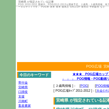
宮崎県 が指定されている記事
POG 2010-2011 開催中。POG2012-2013も開催予定。２歳馬・３歳馬
ータルサイトです。 POG本 赤本 青本 競馬王 GALLOP 発売日 予約販売 など
POG広場
宮
★★★ POG広場カップ 2
今日のキーワード
↓ ↓ ↓ POG情報・POG動
寄付金
[ ２歳馬情報 ]： [
POG
] [
POG情
宮崎県
[ POG広場ｶｯﾌﾟ2011-2012 ]：[
大会ﾗﾝｷﾝ
口蹄疫
支援
宮崎県 が指定されている記
川南町
畜産農家