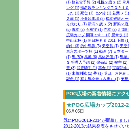
(1)
桜花賞予想 (2)
札幌２歳Ｓ (2)
皐月
ング (1)
指名数ランキングＴＯＰ１００ 
った (1)
死亡 (1)
七夕賞 (1)
若葉Ｓ (1)
２歳 (1)
小倉競馬場 (3)
松本好雄オーナ
り代わり (1)
新潟２歳Ｓ (2)
新潟２歳ス
(5)
青本 (2)
石橋守 (1)
赤本 (2)
川南町 
広場カップ 開幕です！ (1)
脱サラ (1)
中山金杯 (1)
朝日杯ＦＳ 2011 予想 (1
的中 (3)
的中馬券 (3)
天皇賞 (1)
天皇賞
東京スポーツ杯 (1)
動画 (7)
日本ダービ
(1)
馬 (89)
馬券 (6)
馬体評価 (1)
馬単 (
Ｓ 管理人予想 (1)
発売日 (2)
被害 (1)
豊 (3)
武豊騎手 (1)
募金 (1)
宝塚記念 (
(1)
未勝利戦 (1)
夢 (1)
明日、お休みしま
記念 (1)
有力馬次走（古馬） (1)
予想 
POG広場の新着情報にアク
★POG広場カップ2012-2
06月05日
既にPOG2013-2014が開幕しまし
2012-2013の結果発表をさせて