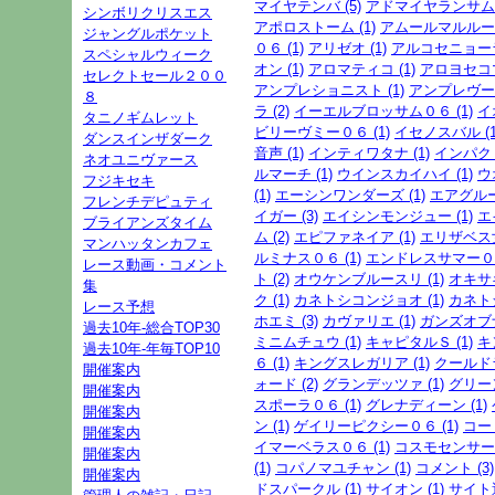
マイヤテンバ (5)
アドマイヤランサム (
シンボリクリスエス
アポロストーム (1)
アムールマルルー (
ジャングルポケット
０６ (1)
アリゼオ (1)
アルコセニョーラ 
スペシャルウィーク
オン (1)
アロマティコ (1)
アロヨセコマイ
セレクトセール２００
アンプレショニスト (1)
アンプレヴー (
８
ラ (2)
イーエルブロッサム０６ (1)
イ
タニノギムレット
ビリーヴミー０６ (1)
イセノスバル (1
ダンスインザダーク
音声 (1)
インティワタナ (1)
インパクト
ネオユニヴァース
ルマーチ (1)
ウインスカイハイ (1)
ウ
フジキセキ
(1)
エーシンワンダーズ (1)
エアグルーヴ
フレンチデピュティ
イガー (3)
エイシンモンジュー (1)
エ
ブライアンズタイム
ム (2)
エピファネイア (1)
エリザベス女
マンハッタンカフェ
ルミナス０６ (1)
エンドレスサマー０６
レース動画・コメント
ト (2)
オウケンブルースリ (1)
オキサキ
集
ク (1)
カネトシコンジョオ (1)
カネトシ
レース予想
ホエミ (3)
カヴァリエ (1)
ガンズオブナ
過去10年-総合TOP30
ミニムチュウ (1)
キャピタルＳ (1)
キ
過去10年-年毎TOP10
６ (1)
キングスレガリア (1)
クールドラ
開催案内
ォード (2)
グランデッツァ (1)
グリーン
開催案内
スポーラ０６ (1)
グレナディーン (1)
開催案内
ン (1)
ゲイリーピクシー０６ (1)
コー
開催案内
イマーベラス０６ (1)
コスモセンサー (
開催案内
(1)
コパノマユチャン (1)
コメント (3)
開催案内
ドスパークル (1)
サイオン (1)
サイト運