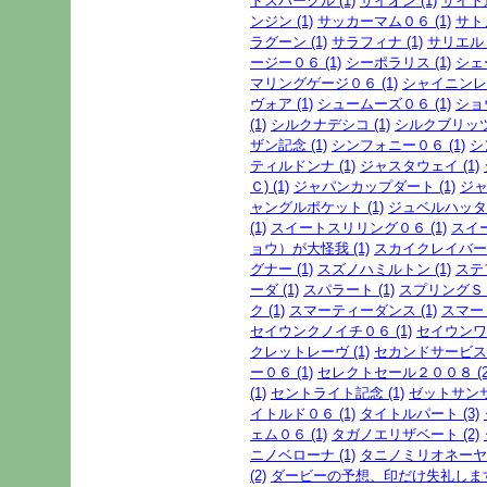
ドスパークル (1)
サイオン (1)
サイト運
ンジン (1)
サッカーマム０６ (1)
サト
ラグーン (1)
サラフィナ (1)
サリエル (
ージー０６ (1)
シーポラリス (1)
シェ
マリングゲージ０６ (1)
シャイニンレー
ヴォア (1)
シュームーズ０６ (1)
ショ
(1)
シルクナデシコ (1)
シルクブリッツ 
ザン記念 (1)
シンフォニー０６ (1)
シ
ティルドンナ (1)
ジャスタウェイ (1)
Ｃ) (1)
ジャパンカップダート (1)
ジャ
ャングルポケット (1)
ジュベルハッタ (
(1)
スイートスリリング０６ (1)
スイ
ョウ）が大怪我 (1)
スカイクレイバー０
グナー (1)
スズノハミルトン (1)
ステ
ーダ (1)
スパラート (1)
スプリングＳ (
ク (1)
スマーティーダンス (1)
スマート
セイウンクノイチ０６ (1)
セイウンワン
クレットレーヴ (1)
セカンドサービス０
ー０６ (1)
セレクトセール２００８ (2
(1)
セントライト記念 (1)
ゼットサンサン
イトルド０６ (1)
タイトルパート (3)
ェム０６ (1)
タガノエリザベート (2)
ニノベローナ (1)
タニノミリオネーヤ０
(2)
ダービーの予想、印だけ失礼します。