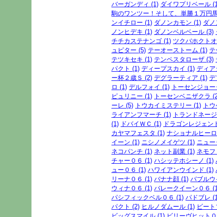
バーガンディ (1)
ダイワプリベール (1
駒のワンツー！そして、単勝１万円馬券
ンイチロー (1)
ダノンカモン (1)
ダノ
ノンヒデキ (1)
ダノンベルベール (3)
チチカステナンゴ (1)
ツクバホクトオー
ュピター (5)
テーオーストーム (1)
テ
テツキセキ (1)
テンペスタローザ (3)
パクト (1)
ディープスカイ (1)
ディアジ
ー杯２歳Ｓ (2)
デグラーティア (1)
デ
ロ (1)
デルフォイ (1)
トーセンジョーダ
ピュリニー (1)
トーセンベニザクラ (2
ーレ (5)
トウカイミステリー (1)
トウ
ライアンフマーチ (1)
トランドネージュ
(1)
ドバイＷＣ (1)
ドラゴンレジェンド 
カヤマフェスタ (1)
ナショナルヒーロー
イーン (1)
ニシノメイゲツ (1)
ニューダ
ネコパンチ (1)
ネット副業 (1)
ネモフィ
チャー０６ (1)
ハシッテホシーノ (1)
ュー０６ (1)
ハワイアンウインド (1)
リーナ０６ (1)
バナナ顔 (1)
バブルウイ
ウィナ０６ (1)
バレークイーン０６ (1
パシフィックベル０６ (1)
パドブレ (1
パクト (2)
ヒルノダムール (1)
ビートブ
ビッグスマイル (1)
ビリーヴヒット０６