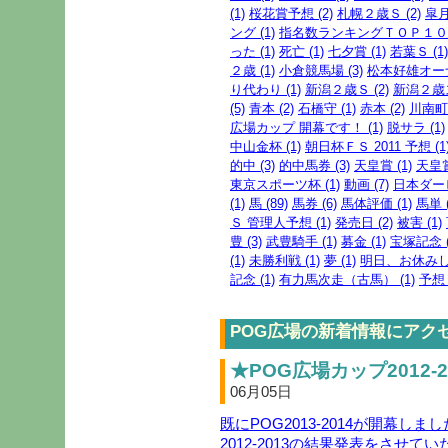
(1)
桜花賞予想 (2)
札幌２歳Ｓ (2)
皐月
ング (1)
指名数ランキングＴＯＰ１００ 
った (1)
死亡 (1)
七夕賞 (1)
若葉Ｓ (1)
２歳 (1)
小倉競馬場 (3)
松本好雄オーナ
り代わり (1)
新潟２歳Ｓ (2)
新潟２歳ス
(5)
青本 (2)
石橋守 (1)
赤本 (2)
川南町 
広場カップ 開幕です！ (1)
脱サラ (1)
中山金杯 (1)
朝日杯ＦＳ 2011 予想 (1
的中 (3)
的中馬券 (3)
天皇賞 (1)
天皇賞
東京スポーツ杯 (1)
動画 (7)
日本ダービ
(1)
馬 (89)
馬券 (6)
馬体評価 (1)
馬単 (
Ｓ 管理人予想 (1)
発売日 (2)
被害 (1)
豊 (3)
武豊騎手 (1)
募金 (1)
宝塚記念 (
(1)
未勝利戦 (1)
夢 (1)
明日、お休みしま
記念 (1)
有力馬次走（古馬） (1)
予想 
POG広場の新着情報にアク
★POG広場カップ2012-2
06月05日
既にPOG2013-2014が開幕しまし
2012-2013の結果発表をさせて