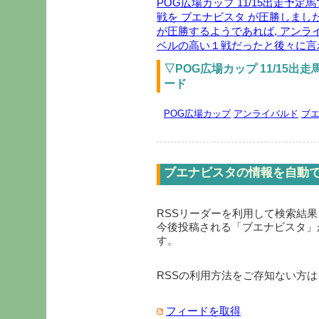
POG広場カップ 11/15出走予
戦を ブエナビスタ が圧勝しまし
が圧勝するようであれば, アンラ
ベルの高い１戦だったと後々に言
▽POG広場カップ 11/15出
ード
POG広場カップ
アンライバルド
ブ
ブエナビスタの情報を自動
RSSリーダーを利用して検索結
今後投稿される「
ブエナビスタ
」
す。
RSSの利用方法をご存知ない方は
フィードを取得