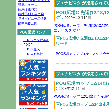
管理人馬体評価ランク
ブエナビスタ が指定されて
競馬ニュース
競馬場観戦記
POG広場C 先週(12/13
種牡馬別06年産駒
グ :
2008年12月18日
早期デビュー馬情報
的中馬券公開
POG広場カップ、先週(12/13,1
エナビスタ など
POG厳選リンク
▽POG広場C 先週(12/13,
・
POGファン倶楽部
ワード
・
POGPI
・
POG大魔人
POG広場カップ
ブエナビスタ
大会
・
POG自動集計
ブエナビスタ が指定されて
POG広場カップ 12/14
:
2008年12月14日
POG広場カップ 12/14出走予
▽POG広場カップ 12/14出