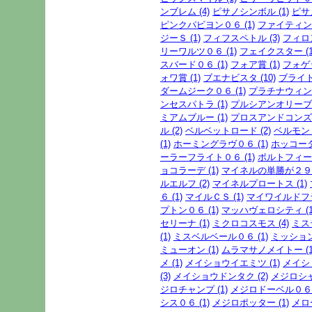
ンブレム (4)
ピサノシンボル (1)
ピサ
ピンクパピヨン０６ (1)
ファイティング
ジーＳ (1)
フィフスペトル (3)
フィロン
リーワルツ０６ (1)
フェイクスター (1
スバード０６ (1)
フォア賞 (1)
フォゲッ
ォワ賞 (1)
ブエナビスタ (10)
ブライト
ダームジーク０６ (1)
プラチナウィンク
ンセスパトラ (1)
プルシアンオリーブ (
ミアムブルー (1)
プロスアンドコンズ (
ル (2)
ベルベットロード (2)
ベルモント
(1)
ホーミングラヴ０６ (1)
ホッコータ
ーラーフライト０６ (1)
ポルトフィーノ
ョコラーデ (1)
マイネルの単勝が２９．
ルエルフ (2)
マイネルプロートス (1)
６ (1)
マイルＣＳ (1)
マイワイルドフラ
プトン０６ (1)
マッハヴェロシティ (1
セリーナ (1)
ミクロコスモス (4)
ミス
(1)
ミスベルベール０６ (1)
ミッション
ミューオン (1)
ムラマサノメイトー (1
メ (1)
メイショウイエミツ (1)
メイショ
(3)
メイショウドンタク (2)
メジロシャ
ジロチャンプ (1)
メジロドーベル０６ (
シス０６ (1)
メジロポッター (1)
メロ