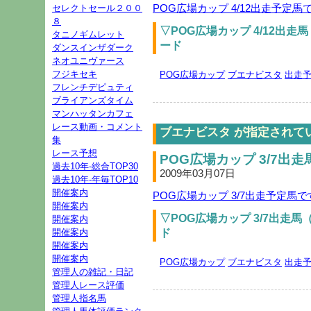
POG広場カップ 4/12出走予定
セレクトセール２００
８
▽POG広場カップ 4/12出走
タニノギムレット
ード
ダンスインザダーク
ネオユニヴァース
フジキセキ
POG広場カップ
ブエナビスタ
出走
フレンチデピュティ
ブライアンズタイム
マンハッタンカフェ
レース動画・コメント
ブエナビスタ が指定されて
集
レース予想
POG広場カップ 3/7出走
過去10年-総合TOP30
2009年03月07日
過去10年-年毎TOP10
開催案内
POG広場カップ 3/7出走予定馬
開催案内
▽POG広場カップ 3/7出走
開催案内
ド
開催案内
開催案内
開催案内
POG広場カップ
ブエナビスタ
出走
管理人の雑記・日記
管理人レース評価
管理人指名馬