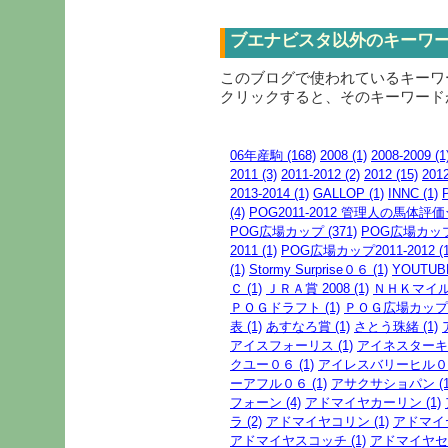
ブエナビスタ以外のキーワ
このブログで使われているキーワ
クリックすると、そのキーワード
06年産駒 (168)
2008 (1)
2008-2009 (1
2011 (3)
2011-2012 (2)
2012 (15)
201
2013-2014 (1)
GALLOP (1)
INNC (1)
(4)
POG2011-2012 管理人の馬体評価
POG広場カップ (371)
POG広場カップ20
2011 (1)
POG広場カップ2011-2012 (1
(1)
Stormy Surprise０６ (1)
YOUTUBE
Ｃ (1)
ＪＲＡ賞 2008 (1)
ＮＨＫマイル 
ＰＯＧドラフト (1)
ＰＯＧ広場カップ (
表 (1)
あすなろ賞 (1)
さとう珠緒 (1)
アイスフォーリス (1)
アイネスターキン
クユー０６ (1)
アイレスバリーヒル０６ 
ーアフル０６ (1)
アサクサショパン (1
フォーン (4)
アドマイヤカーリン (1)
ラ (2)
アドマイヤコリン (1)
アドマイヤ
アドマイヤスコッチ (1)
アドマイヤセプ