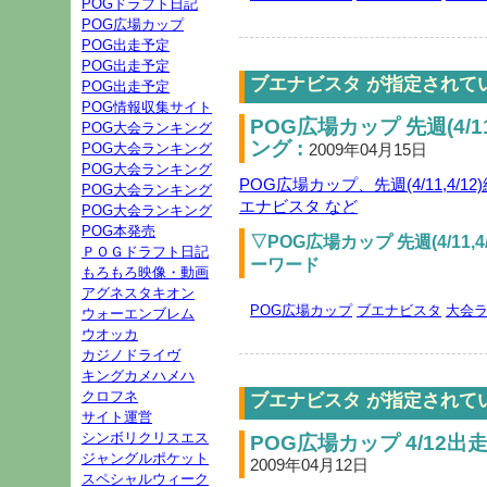
POGドラフト日記
POG広場カップ
POG出走予定
POG出走予定
ブエナビスタ が指定されて
POG出走予定
POG情報収集サイト
POG広場カップ 先週(4/1
POG大会ランキング
ング :
POG大会ランキング
2009年04月15日
POG大会ランキング
POG広場カップ、先週(4/11,4
POG大会ランキング
エナビスタ など
POG大会ランキング
POG本発売
▽POG広場カップ 先週(4/11
ＰＯＧドラフト日記
ーワード
もろもろ映像・動画
アグネスタキオン
POG広場カップ
ブエナビスタ
大会
ウォーエンブレム
ウオッカ
カジノドライヴ
キングカメハメハ
クロフネ
ブエナビスタ が指定されて
サイト運営
シンボリクリスエス
POG広場カップ 4/12出
ジャングルポケット
2009年04月12日
スペシャルウィーク