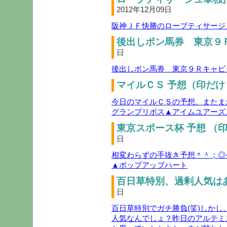
2012年12月09日
阪神ＪＦ快勝のローブティサージ
後出しポン馬券 東京９Ｒ
日
後出しポン馬券 東京９Ｒキャピ
マイルＣＳ 予想（印だけ
今日のマイルＣＳの予想。またま
グランプリボス▲アイムユアーズ
東京スポース杯 予想 （印
日
相変わらずの手抜き予想＾＾；◎
▲ポップアップハート
百日草特別、過剰人気はあ
日
百日草特別でガチ勝負(笑)しか
人気なんでしょ？昨日のアルテミ