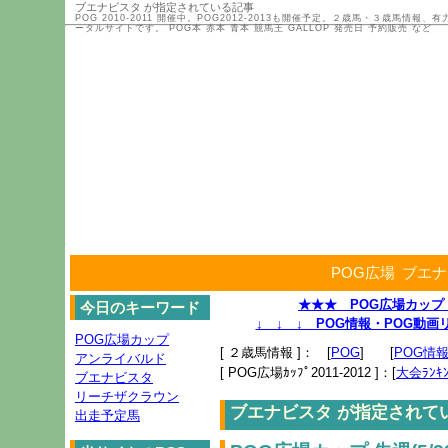
ブエナビスタ が指定されている記事
POG 2010-2011 開催中。POG2012-2013も開催予定。２歳馬・３歳馬
ータルサイトです。 POG本 赤本 青本 競馬王 GALLOP 発売日 予約販売 など
POG広場
ブエナ
★★★ POG広場カップ 2
今日のキーワード
↓ ↓ ↓ POG情報・POG動
POG広場カップ
[ ２歳馬情報 ]： [
POG
] [
POG情
アンライバルド
[ POG広場ｶｯﾌﾟ2011-2012 ]：[
大会ﾗﾝｷﾝ
ブエナビスタ
リーチザクラウン
ブエナビスタ が指定されて
出走予定馬