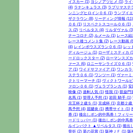
イスカー (1)
ヨシノアツヒメ (1)
ライ
(4)
ラナンキュラス (3)
ラプリマステラ 
ンニングヒロイン０６ (1)
ランブイエ 
ザクラウン (8)
リーディング情報 (11)
０６ (1)
リスペクトスコール０６ (1)
ス (2)
リベルタス (4)
リルダヴァル (3
ナーコロナ (2)
ルメール (1)
レース結果
レース後コメント集 (2)
レース動画 (8
(4)
レインボウスズラン０６ (1)
レッド
ディルージュ (1)
ローザミスティカ (3
ードロックスター (2)
ローマンスズカ2
ァース (6)
ロニーサンライズ０６ (1)
ア (1)
ワイドサファイア (1)
ワンカラッ
ステラ０６ (1)
ワンツー (1)
ヴァーミリ
クトリーマーチ (1)
ヴィクトワールピサ
ァロン０６ (1)
ヴェラブランカ (1)
安
映像 (2)
過剰人気 (1)
怪我 (1)
凱旋門賞 
名馬 (1)
管理人予想 (1)
岩田 騎手 (1)
京王杯２歳Ｓ (1)
京成杯 (1)
京都２歳Ｓ
馬予想 (4)
屈腱炎 (1)
携帯サイト (1)
券 (1)
後出しポン的中馬券！フィリー
ードリッパー (1)
後出しポン的中馬券
ルインパクト ▲リベルタス (1)
後出し
骨折 (2)
菜の花賞 (1)
阪神ＪＦ (1)
阪