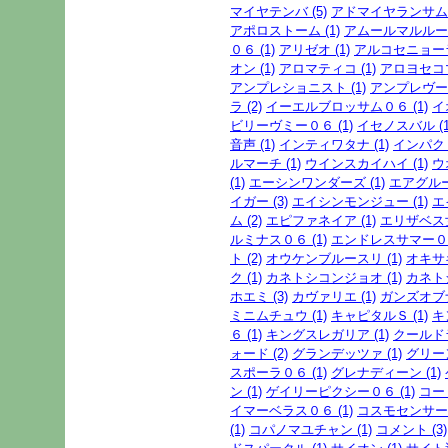
マイヤテンバ (5)
アドマイヤランサム (
アポロストーム (1)
アムールマルルー (
０６ (1)
アリゼオ (1)
アルコセニョーラ 
オン (1)
アロマティコ (1)
アロヨセコマイ
アンプレショニスト (1)
アンプレヴー (
ラ (2)
イーエルブロッサム０６ (1)
イ
ビリーヴミー０６ (1)
イセノスバル (1
音声 (1)
インティワタナ (1)
インパクト
ルマーチ (1)
ウインスカイハイ (1)
ウ
(1)
エーシンワンダーズ (1)
エアグルーヴ
イガー (3)
エイシンモンジュー (1)
エ
ム (2)
エピファネイア (1)
エリザベス女
ルミナス０６ (1)
エンドレスサマー０６
ト (2)
オウケンブルースリ (1)
オキサキ
ク (1)
カネトシコンジョオ (1)
カネトシ
ホエミ (3)
カヴァリエ (1)
ガンズオブナ
ミニムチュウ (1)
キャピタルＳ (1)
キ
６ (1)
キングスレガリア (1)
クールドラ
ォード (2)
グランデッツァ (1)
グリーン
スポーラ０６ (1)
グレナディーン (1)
ン (1)
ゲイリーピクシー０６ (1)
コー
イマーベラス０６ (1)
コスモセンサー (
(1)
コパノマユチャン (1)
コメント (3)