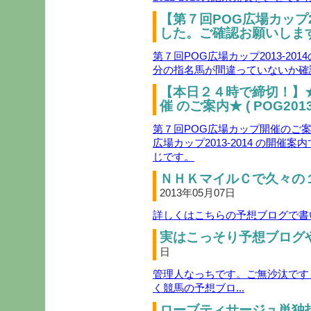
【第７回POG広場カップ2
した。ご確認お願いします
第７回POG広場カップ2013-2
分の指名馬が間違っていないか確
【本日２４時で締切！】
催 のご案内★ ( POG2013-
第７回POG広場カップ開催のご案内( 
広場カップ2013-2014 の開
じです。
ＮＨＫマイルＣで久々の１０
2013年05月07日
詳しくはこちらの予想ブログで書い
実はこっそり予想ブログや
日
管理人なっちです。ご無沙汰です
く競馬の予想ブロ...
ローブティサージュ単独指