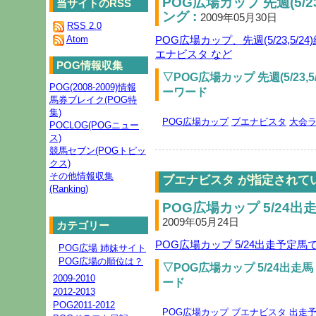
POG広場カップ 先週(5/2
当サイトのRSS
ング :
2009年05月30日
RSS 2.0
Atom
POG広場カップ、先週(5/23,5
エナビスタ など
POG情報収集
▽POG広場カップ 先週(5/23
POG(2008-2009)情報
ーワード
馬券ブレイク(POG特
集)
POG広場カップ
ブエナビスタ
大会
POCLOG(POGニュー
ス)
競馬セブン(POGトピッ
クス)
その他情報収集
ブエナビスタ が指定されて
(Ranking)
POG広場カップ 5/24出
2009年05月24日
カテゴリー
POG広場カップ 5/24出走予定
POG広場 姉妹サイト
POG広場の順位は？
▽POG広場カップ 5/24出走
2009-2010
ード
2012-2013
POG2011-2012
POG広場カップ
ブエナビスタ
出走