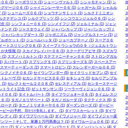
０６ (1)
シーポラリス (1)
シェーンヴァルト (1)
シシャモチャン (1)
シ
グゲージ０６ (1)
シャイニンレーサー０６ (1)
シャガール (1)
シャルル
(1)
シュームーズ０６ (1)
ショウナンサミット (1)
シルクドミニオン
ルクナデシコ (1)
シルクブリッツ (1)
シンコウエンジェル０６ (1)
シン
 (1)
シンフォニー０６ (1)
シンメイフジ (2)
ジェルミナル (1)
ジェン
ドンナ (1)
ジャスタウェイ (1)
ジャパンカップ (1)
ジャパンカップ(Ｊ
ジャパンカップダート (1)
ジャポニズム (2)
ジャングルストーン (1)
ジ
ルポケット (1)
ジュベルハッタ (1)
ジョーカプチーノ (1)
スーア０６
イートスリリング０６ (1)
スイープトウショウの０９（ジュエルトウシ
が大怪我 (1)
スカイクレイバー０６ (1)
スクーデリアピサ (3)
スズカワ
(1)
スズノハミルトン (1)
ステファニーチャン０６ (1)
ストロングガル
1)
スパラート (1)
スプリングＳ (1)
スプリンターズＳ (2)
スペースアー
スマーティーダンス (1)
スマートロビン (1)
スレンダーガール０６ (1)
ンクノイチ０６ (1)
セイウンワンダー (5)
セイクリッドセブン (2)
セイ
トレーヴ (1)
セカンドサービス０６ (1)
セキショウ (1)
セルリアンブル
(1)
セレクトセール２００８ (2)
セレスティアル (1)
センターステージ
ントライト記念 (1)
ゼットサンサン (1)
ソーラーヴィジョン０６ (1)
タ
ド０６ (1)
タイトルパート (3)
タイフウジョオー０６ (1)
タイムレスジ
2
 (1)
タガノエリザベート (2)
タガノガルーダ (1)
タクティクス (6)
タ
2
ローナ (1)
タニノミリオネーヤ０６ (1)
ダーズンローズ (1)
ダービー
2
ービーの予想、印だけ失礼します。 (1)
ダイワスカーレット (3)
ダイワ
2
ンディ (1)
ダイワプリベール (1)
ダイワメジャー (1)
ダイワメジャー産
2
ンツー！そして、単勝１万円馬券は？ (1)
ダイワルージュ０６ (1)
ダノ
2
ロー (1)
ダノンカモン (1)
ダノンバラード (1)
ダノンパッション (4)
ダ