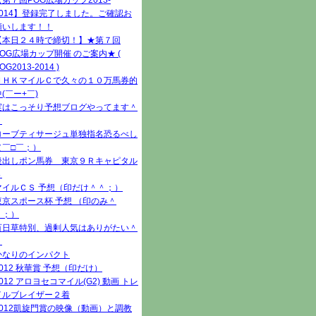
【第７回POG広場カップ2013-
2014】登録完了しました。ご確認お
願いします！！
【本日２４時で締切！】★第７回
POG広場カップ開催 のご案内★ (
OG2013-2014 )
ＮＨＫマイルＣで久々の１０万馬券的
(￣ー+￣)
実はこっそり予想ブログやってます＾
＾
ローブティサージュ単独指名恐るべし
（￣□￣；）
後出しポン馬券 東京９Ｒキャピタル
Ｓ
マイルＣＳ 予想（印だけ＾＾；）
東京スポース杯 予想 （印のみ＾
＾；）
百日草特別、過剰人気はありがたい＾
＾
かなりのインパクト
2012 秋華賞 予想（印だけ）
012 アロヨセコマイル(G2) 動画 トレ
イルブレイザー２着
2012凱旋門賞の映像（動画）と調教