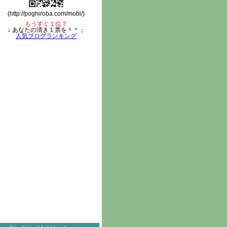
(http://poghiroba.com/mobi/)
もうすぐ１位？
↓ あなたの清き１票を＾＾；
人気ブログランキング