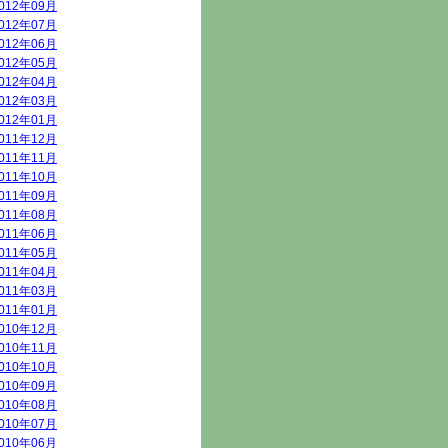
012年09月
012年07月
012年06月
012年05月
012年04月
012年03月
012年01月
011年12月
011年11月
011年10月
011年09月
011年08月
011年06月
011年05月
011年04月
011年03月
011年01月
010年12月
010年11月
010年10月
010年09月
010年08月
010年07月
010年06月