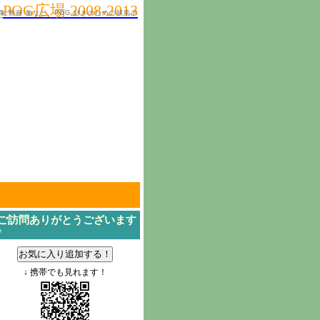
POG広場 2008-2013
映像 動画 集など、POG 好きのための競馬ポ
ご訪問ありがとうございます
♪
↓ 携帯でも見れます！