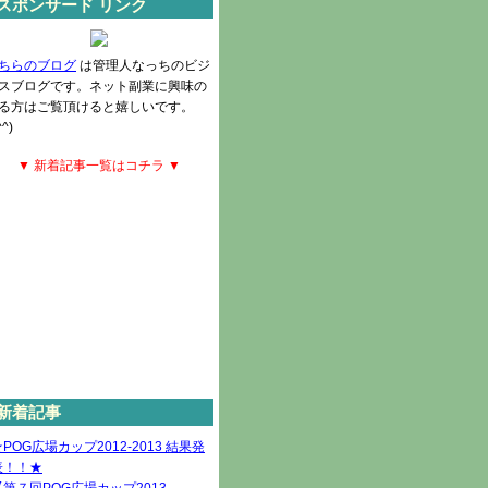
スポンサード リンク
ちらのブログ
は管理人なっちのビジ
スブログです。ネット副業に興味の
る方はご覧頂けると嬉しいです。
^^)
▼ 新着記事一覧はコチラ ▼
新着記事
POG広場カップ2012-2013 結果発
表！！★