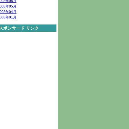
008年06月
008年05月
008年04月
008年01月
スポンサード リンク