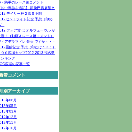
師・騎手のレース後コメント
【的中馬券を追記】 凱旋門賞展望と
2012 デイリー杯２歳Ｓ予想
2012セントライト記念 予想（印の
み）
2012 フォア賞 は オルフェーヴル が
快勝！（動画＆レース後コメント）
ディアデラマドレ 骨折 ですか・・・
2012函館記念 予想（印だけ＾＾；）
ＰＯＧ広場カップ2012-2013 指名数
ランキング
POG広場の記事一覧
新着コメント
月別アーカイブ
013年06月
013年05月
013年03月
012年12月
012年11月
012年10月