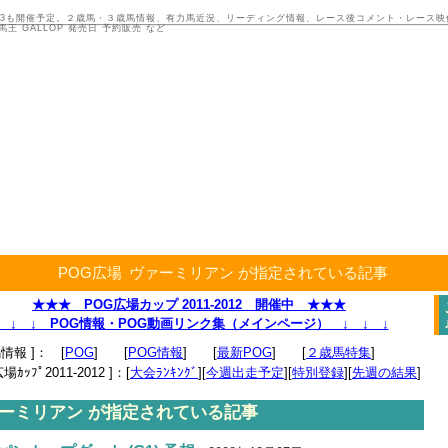
012-2013も開催予定。２歳馬・３歳馬情報、有力馬近況、リーディング情報、レース後コメント・レース
王 GALLOP 発売日 予約販売 など
POG広場
ヴァーミリアン が指定されている記事
★★★ POG広場カップ 2011-2012 開催中 ★★★
↓ ↓ ↓ POG情報・POG動画リンク集（メインページ） ↓ ↓ ↓
馬情報 ]： [
POG
] [
POG情報
] [
最新POG
] [
２歳馬特集
]
場ｶｯﾌﾟ2011-2012 ]：[
大会ﾗﾝｷﾝｸﾞ
][
今週出走予定
][
特別登録
][
先週の結果
]
ーミリアン が指定されている記事