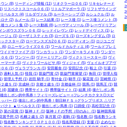
2
ウン (8)
リーディング情報 (11)
リオクラーロ０６ (1)
リキセレナード
2
1)
リスペクトスコール０６ (1)
リトルアマポーラ (1)
リフトザウイング
2
リベルタス (4)
リルダヴァル (3)
ルーラーシップ (2)
ルシュクル (1)
ル
2
ロナ (2)
ルメール (1)
レース結果 (1)
レース後 (1)
レース後コメント (3)
後コメント集 (2)
レース動画 (8)
レーヴディソール (3)
レーヴドリアン
インボウスズラン０６ (1)
レッドイレヴン (1)
レッドデイヴィス (1)
レ
ージュ (1)
ローザミスティカ (3)
ローズＳ (1)
ローズキングダム (3)
ロ
ックスター (2)
ローマンスズカ2０６ (1)
ロジディオン (1)
ロジユニヴ
(6)
ロニーサンライズ０６ (1)
ワールドカルティエ (4)
ワールドプレミ
ワイドサファイア (1)
ワンカラット (1)
ワンダーキラメキ (1)
ワンダー
０６ (1)
ワンツー (1)
ヴァーミリアン (1)
ヴィクトリースター (1)
ヴィ
ーマーチ (1)
ヴィクトワールピサ (6)
ヴィジャイ (5)
ヴェイルオブアヴ
０６ (1)
ヴェラブランカ (1)
安田厩舎 (1)
安田記念 (1)
鞍上 (2)
引退 (1)
2)
過剰人気 (1)
怪我 (1)
凱旋門賞 (2)
凱旋門賞展望 (1)
角田 (1)
管理人指
1)
管理人予想 (1)
岩田 騎手 (1)
寄付金 (1)
騎手 (1)
菊花賞 (1)
宮崎県 (1)
２歳Ｓ (1)
京成杯 (1)
京都２歳Ｓ (1)
京都金杯 (1)
競馬 (1)
競馬王 (1)
競
(4)
屈腱炎 (1)
携帯サイト (1)
携帯版サイト (1)
結果 (4)
後だしポン馬
後出しポン的中馬券！フィリーズレビュー ○フレンチカクタス◎スピ
ッパー (1)
後出しポン的中馬券！朝日杯ＦＳ ○グランプリボス △リア
パクト ▲リベルタス (1)
後出しポン馬券 (1)
口蹄疫 (1)
高松宮記念 (1)
2)
菜の花賞 (1)
阪神ＪＦ (1)
阪神ＪＦの予想（印のみ） (1)
阪神競馬場
花賞予想 (2)
札幌２歳Ｓ (2)
皐月賞 (2)
産駒 (1)
指名数 (1)
指名数ランキ
1)
指名数ランキングＴＯＰ１００ (1)
指名馬登録 (1)
支援 (1)
止めなか