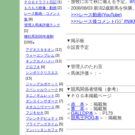
・放牧に出て秋に備える予定。
8
ＰＯＧドラフト日記
[1]
・2008/08/03 新潟2歳新馬を快勝
もろもろ映像・動画
[2]
レース動画・コメント
>>>レース動画(YouTube)
集
[9]
>>>レース後コメント(ﾗｼﾞｵNIKK
管理人馬体評価ランク
[1]
種牡馬別06年産駒
▼掲示板
[100]
▲
※設置予定
アグネスタキオン
[12]
ウォーエンブレム
[3]
キングカメハメハ
[12]
▼管理人のたわ言
クロフネ
[4]
シンボリクリスエス
＜馬体評価＞：－
[15]
ジャングルポケット
[4]
▼競馬関係者情報（参考）
スペシャルウィーク
[6]
▼ＰＯＧ本掲載ページ
タニノギムレット
[2]
ダンスインザダーク
[7]
＜
赤 本
＞：掲載無
ネオユニヴァース
[9]
＜
青 本
＞：掲載無
フジキセキ
[3]
＜
GALLOP本
＞：P179
＜
競馬王POG本
＞：掲載無
フレンチデピュティ
[3]
ブライアンズタイム
[5]
マンハッタンカフェ
[5]