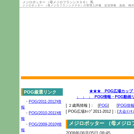
メジロポッター （母メジロフランシス０６） 馬
メジロポッター （母メジロフランシス０６）の管理人評価、近況情報、血統、掲
★★★ POG広場カップ 2
POG厳選リンク
↓ ↓ ↓ POG情報・POG動
・
POG(2011-2012)情
[ ２歳馬情報 ]： [
POG
] [
POG情
報
[ POG広場ｶｯﾌﾟ2011-2012 ]：[
大会ﾗﾝｷﾝ
・
POG(2010-2011)情
報
メジロポッター （母メジロ
・
POG(2009-2010)情
報
2008年08月05日 08:45