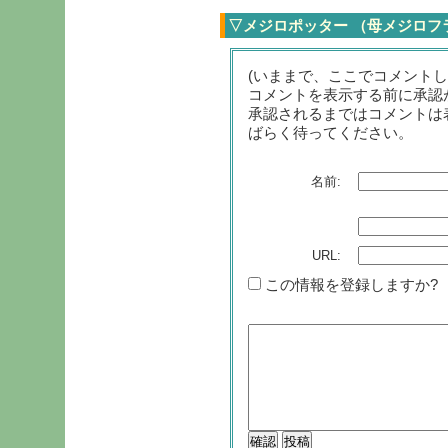
▽メジロポッター （母メジロフ
(いままで、ここでコメント
コメントを表示する前に承認
承認されるまではコメントは
ばらく待ってください。
名前:
URL:
この情報を登録しますか?