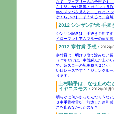
さて、フェアリーＳの予想です。
ら中盤にかけ激流のガチンコ勝負
年のメンバを見ると、これといっ
ケくらいのも。そうすると、自然
2012 シンザン記念 手抜き
シンザン記念は、手抜き予想です
イロープレミアムブルーの黄菊賞
2012 寒竹賞 予想 :
2012年
寒竹賞は、明け３歳で淀みない厳
（昨年だけは、中盤緩んだ上がり
で、超スローの新馬勝ち２頭が、
い目レースです＾＾ジョングルー
ります。
上村騎手は、なぜ止めな
イヤコスモス :
2012年01月
明らかに何かあったんだろうなと
３中手骨複骨折。前述した違和感
スを止めなかったのか？