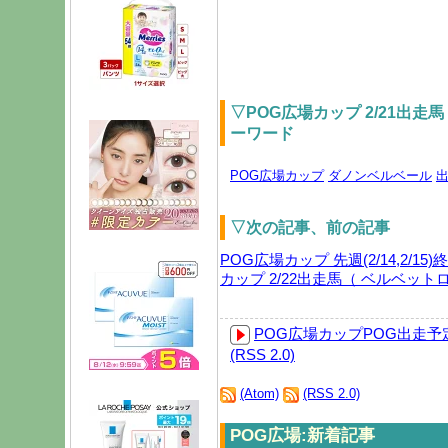
▽POG広場カップ 2/21出走
ーワード
POG広場カップ
ダノンベルベール
▽次の記事、前の記事
POG広場カップ 先週(2/14,2/1
カップ 2/22出走馬（ ベルベット
POG広場カップ
POG出走予
(RSS 2.0)
(Atom)
(RSS 2.0)
POG広場:新着記事