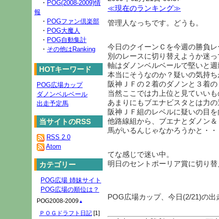
・
POG(2008-2009)情
≪現在のランキング≫
報
・
POGファン倶楽部
管理人なっちです。どうも。
・
POG大魔人
・
POG自動集計
今日のクイーンＣを今週の勝負レ
・
その他はRanking
別のレースに切り替えようか迷っ
軸はダノンベルベールで堅いと週
HOTキーワード
本当にそうなのか？疑いの気持ち
阪神ＪＦの２着のダノンと３着の
POG広場カップ
当然ここでは力上位と見ていいも
ダノンベルベール
あまりにもブエナビスタとは力の
出走予定馬
阪神ＪＦ組のレベルに疑いの目を
他路線組から、ブエナとダノン＆
当サイトのRSS
馬がいるんじゃなかろうかと・・
RSS 2.0
Atom
てな感じで迷い中。
明日のセントポーリア賞に切り替
カテゴリー
POG広場 姉妹サイト
POG広場の順位は？
POG広場カップ、今日(2/21)
POG2008-2009
▲
ＰＯＧドラフト日記
[1]