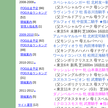
スペシャルシンガー 牡 北村友一騎
2008-2009
▲
（父スペシャルウィーク 母シン
POG出走予定
[96]
ラヴィンライフ 牡 長谷川浩騎手 
POG大会ランキング
（父ゴールドアリュール 母ラフ
[52]
デルフォイ 牡 中舘英二騎手 ★指
開催案内
[9]
（父スペシャルウィーク 母デイ
管理人指名馬
[1]
＜東京5Ｒ 未勝利 芝1800m 16頭
2009-2010
[1]
▲
アムールマルルー 牡 北村宏司騎手
（父モンジュー 母エルバーハ）
POG出走予定
[92]
POG大会ランキング
キングヴィオラ 牡 内田博幸騎手 
[48]
（父キングカメハメハ 母ドナヴ
開催案内
[3]
ワールドコンパス 牡 松岡正海騎手
（父シンボリクリスエス 母マニ
2010-2011
▲
＜東京6Ｒ 新馬 芝1600m 16頭出
POG出走予定
[62]
マッシュレイヤー 牝 山本康志騎手
POG大会ランキング
（父ジャングルポケット 母セシ
[31]
スズカスコーピオン 牡 武豊騎手 
開催案内
[3]
（父シンボリクリスエス 母スプ
＜東京11Ｒ クイーン（G3） 芝16
2011-2012
▲
ダノンベルベール 牝 後藤浩輝騎手
開催案内
[5]
（父アグネスタキオン 母ミスベ
ミクロコスモス 牝 武豊騎手 ★指
サイト運営
[12]