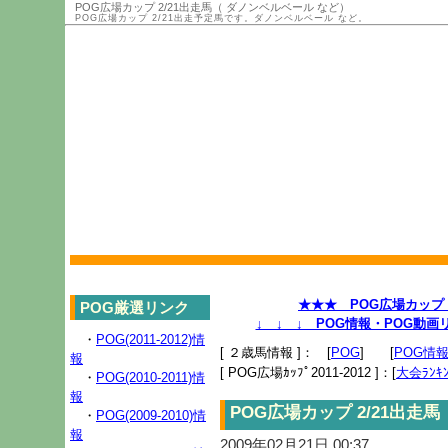
POG広場カップ 2/21出走馬（ ダノンベルベール など）
POG広場カップ 2/21出走予定馬です。ダノンベルベール など。
★★★ POG広場カップ 2
POG厳選リンク
↓ ↓ ↓ POG情報・POG動
・
POG(2011-2012)情
[ ２歳馬情報 ]： [
POG
] [
POG情
報
[ POG広場ｶｯﾌﾟ2011-2012 ]：[
大会ﾗﾝｷﾝ
・
POG(2010-2011)情
報
POG広場カップ 2/21出走
・
POG(2009-2010)情
報
2009年02月21日 00:37