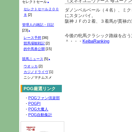
（父ネオユニヴァース 母ユーア
セレクトセール
▲
セレクトセール２００
ダノンベルベール（４名）、ミク
８
[2]
にスタンバイ。
阪神ＪＦの２着、３着馬が貫禄の
管理人の雑記・日記
[23]
▲
今後の牝馬クラシック路線を占う
レース予想
[36]
＾・・・
KeibaRanking
競馬場観戦記
[2]
的中馬券公開
[15]
競馬ニュース
[5]
▲
ウオッカ
[2]
カジノドライヴ
[1]
ニシノマナムスメ
POG厳選リンク
・
POGファン倶楽部
・
POGPI
・
POG大魔人
・
POG自動集計