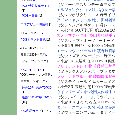
（父マーベラスサンデー 母ラタ
POG情報収集サイト
エルジャンクション 牡 福永祐一騎
[1]
（父シンボリクリスエス 母ライ
POG本発売
[1]
アドマイヤシャトル 牡 川田将雅騎
早期デビュー馬情報
[1]
（父ジャングルポケット 母レー
＜京都7Ｒ 500万以下 ダ1200m 
POG2009-2010
▲
スノーマジック 牝 横山典弘騎手 
POGドラフト日記
[1]
（父スウェプトオーヴァーボード
＜小倉1Ｒ 未勝利 ダ1000m 14頭
POG2010-2011
▲
エーシンウィゾール 牡 荻野琢真騎
種牡馬別08年産駒
▲
（父ウィズアプルーヴァル 母ア
＜小倉2Ｒ 未勝利 芝2000m 18頭
ディープインパクト
ブリリアントレイ 牝 佐藤哲三騎手
POG2011-2012
[1]
（父キングカメハメハ 母ブラダ
POGリーディング情報
▲
レジェンドブルー 牝 藤岡康太騎手
本賞金ランキング
（父ステイゴールド 母ターコイ
▲
＜小倉3Ｒ 未勝利 芝1200m 18頭
過去10年-総合TOP30
ウインリーズン 牡 松田大作騎手 
[1]
（父シルバーチャーム 母ウイン
過去10年-年毎TOP10
＜小倉10Ｒ あすなろ 芝2000m 1
[10]
ダディーズウォーズ 牡 菊沢隆徳騎
POG広場カップ
[137]
▲
（父ウォーエンブレム 母ダディ