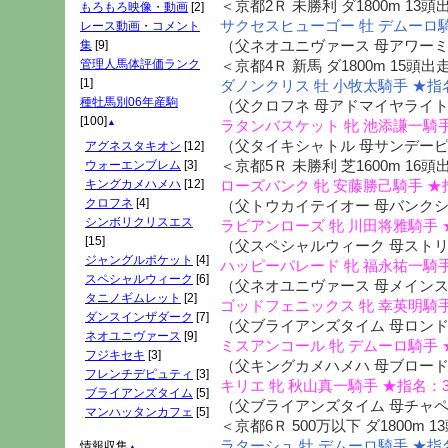
＜京都2Ｒ 未勝利 ダ1800m 13頭
もろもろ映像・動画
[2]
サクセスヒューゴー 牡 デムーロ騎
レース動画・コメント
（父ネオユニヴァース 母アワー
集
[9]
管理人馬体評価ランク
＜京都4Ｒ 新馬 ダ1800m 15頭出
[1]
ダノンクリス 牡 小牧太騎手 ★指
種牡馬別06年産駒
（父クロフネ 母アドマイヤライ
[100]
▲
ラタンバスケット 牝 池添謙一騎手
（父タイキシャトル 母サンデー
アグネスタキオン
[12]
＜京都5Ｒ 未勝利 芝1600m 16頭
ウォーエンブレム
[3]
キングカメハメハ
[12]
ローズバンク 牝 安藤勝己騎手 ★
クロフネ
[4]
（父トウカイテイオー 母バンク
シンボリクリスエス
ラビアンローズ 牝 川田将雅騎手 
[15]
（父スペシャルウィーク 母スト
ジャングルポケット
[4]
ハッピーパレード 牝 福永祐一騎手
スペシャルウィーク
[6]
（父ネオユニヴァース 母メイン
タニノギムレット
[2]
ゴッドフェニックス 牝 幸英明騎手
ダンスインザダーク
[7]
（父ブライアンズタイム 母ロン
ネオユニヴァース
[9]
ミスアンコール 牝 デムーロ騎手 
フジキセキ
[3]
（父キングカメハメハ 母ブロー
フレンチデピュティ
[3]
キリエ 牝 秋山真一騎手 ★指名：
ブライアンズタイム
[5]
（父ブライアンズタイム 母チャ
マンハッタンカフェ
[5]
＜京都6Ｒ 500万以下 ダ1800m 
ラターシュ 牡 デムーロ騎手 ★指
情報収集
▲