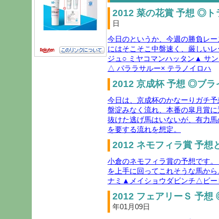
2012 菜の花賞 予想 ◎
日
今日のというか、今週の勝負レー
にはそこそこ中盤速く、厳しいレ
ジュ○ ミヤコマンハッタン▲ サ
△ パララサルー× テラノイロハ
2012 京成杯 予想 ◎ブ
今日は、京成杯のかなーりガチ予
盤淀みなく流れ、本番の皐月賞に
抜けた逃げ馬はいないが、有力馬
を要する流れを想定。
2012 ネモフィラ賞 予想
小倉のネモフィラ賞の予想です。
を上手に回ってこれそうな馬から
ナミ▲メイショウダビンチ△ビー
2012 フェアリーＳ 予想
年01月09日