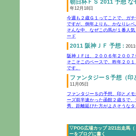
朝日杯ＦＳ 2011 予想 
年12月18日
今週も２歳Ｇ１ってことで、ガチ
ですが、例年よりも、かなりレベ
そんな中、なぜこの馬が１番人気
ード
2011 阪神ＪＦ 予想 :
201
阪神ＪＦは、２００６年２００７
そこそこのペースで、昨年２０１
です。
ファンタジーＳ予想（印と
11月05日
ファンタジーＳの予想、印とメモ
ーズ前半速かった函館２歳Ｓで、
秀。距離延びた方がよさそうなタ
▽POG広場カップ 2/21出走馬
ーをブログに書く