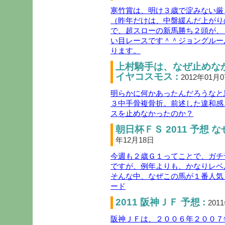
寒竹賞は、明け３歳で淀みない厳
（昨年だけは、中盤緩んだ上がり
で、超スローの新馬勝ち２頭が、
い目レースです＾＾ジョングルー
ります。
上村騎手は、なぜ止めな
イヤコスモス :
2012年01月
明らかに何かあったんだろうなと
３中手骨複骨折。前述した違和感
スを止めなかったのか？
朝日杯ＦＳ 2011 予想 
年12月18日
今週も２歳Ｇ１ってことで、ガチ
ですが、例年よりも、かなりレベ
そんな中、なぜこの馬が１番人気
ード
2011 阪神ＪＦ 予想 :
201
阪神ＪＦは、２００６年２００７