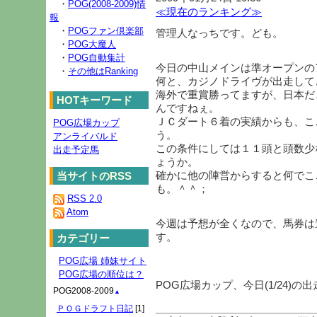
・
POG(2008-2009)情
≪現在のランキング≫
報
・
POGファン倶楽部
管理人なっちです。ども。
・
POG大魔人
・
POG自動集計
今日の中山メインは準オープンの
・
その他はRanking
何と、カジノドライヴが出走して
海外で重賞勝ってますが、日本だ
HOTキーワード
んですねぇ。
ＪＣダート６着の実績からも、こ
POG広場カップ
う。
アンライバルド
この条件にしては１１頭と頭数少
出走予定馬
ょうか。
確かに他の陣営からすると何でこ
当サイトのRSS
も。＾＾；
RSS 2.0
Atom
今週は予想が全くなので、馬券は
す。
カテゴリー
POG広場 姉妹サイト
POG広場の順位は？
POG広場カップ、今日(1/24)
POG2008-2009
▲
ＰＯＧドラフト日記
[1]