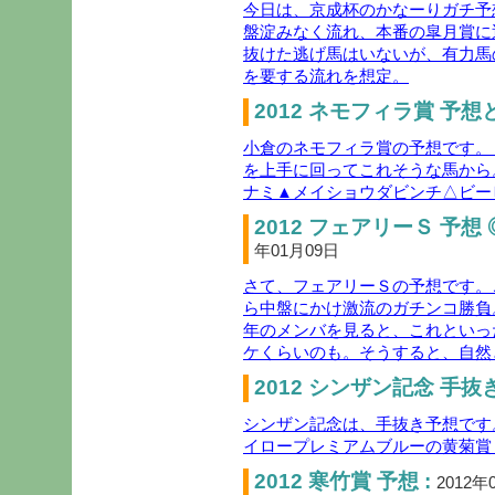
今日は、京成杯のかなーりガチ予
盤淀みなく流れ、本番の皐月賞に
抜けた逃げ馬はいないが、有力馬
を要する流れを想定。
2012 ネモフィラ賞 予想
小倉のネモフィラ賞の予想です。
を上手に回ってこれそうな馬から
ナミ▲メイショウダビンチ△ビー
2012 フェアリーＳ 予想
年01月09日
さて、フェアリーＳの予想です。
ら中盤にかけ激流のガチンコ勝負
年のメンバを見ると、これといっ
ケくらいのも。そうすると、自然
2012 シンザン記念 手抜き
シンザン記念は、手抜き予想です
イロープレミアムブルーの黄菊賞
2012 寒竹賞 予想 :
2012年