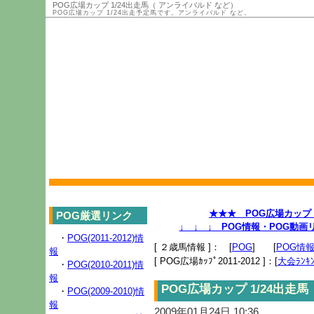
POG広場カップ 1/24出走馬（ アンライバルド など）
POG広場カップ 1/24出走予定馬です。アンライバルド など。
★★★ POG広場カップ 2
POG厳選リンク
↓ ↓ ↓ POG情報・POG動
・
POG(2011-2012)情
[ ２歳馬情報 ]： [
POG
] [
POG情
報
[ POG広場ｶｯﾌﾟ2011-2012 ]：[
大会ﾗﾝｷﾝ
・
POG(2010-2011)情
報
POG広場カップ 1/24出走
・
POG(2009-2010)情
報
2009年01月24日 10:36