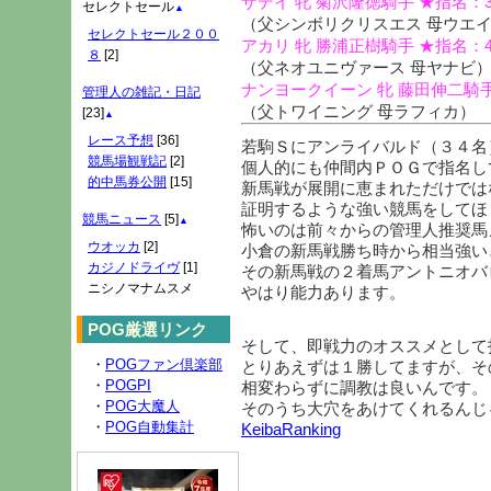
ザデイ 牝 菊沢隆徳騎手 ★指名：
セレクトセール
▲
（父シンボリクリスエス 母ウエ
セレクトセール２００
アカリ 牝 勝浦正樹騎手 ★指名：
８
[2]
（父ネオユニヴァース 母ヤナビ
ナンヨークイーン 牝 藤田伸二騎手
管理人の雑記・日記
（父トワイニング 母ラフィカ）
[23]
▲
レース予想
[36]
若駒Ｓにアンライバルド（３４名
競馬場観戦記
[2]
個人的にも仲間内ＰＯＧで指名し
的中馬券公開
[15]
新馬戦が展開に恵まれただけでは
証明するような強い競馬をしてほ
競馬ニュース
[5]
▲
怖いのは前々からの管理人推奨馬
ウオッカ
[2]
小倉の新馬戦勝ち時から相当強い
カジノドライヴ
[1]
その新馬戦の２着馬アントニオバ
ニシノマナムスメ
やはり能力あります。
POG厳選リンク
そして、即戦力のオススメとして
・
POGファン倶楽部
とりあえずは１勝してますが、そ
・
POGPI
相変わらずに調教は良いんです。
・
POG大魔人
そのうち大穴をあけてくれるんじ
・
POG自動集計
KeibaRanking