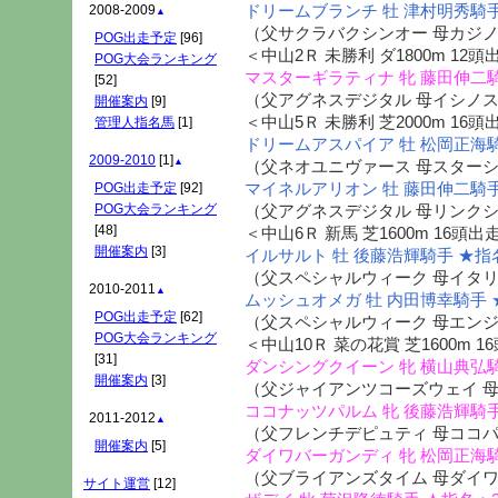
ドリームブランチ 牡 津村明秀騎手
2008-2009
▲
（父サクラバクシンオー 母カジ
POG出走予定
[96]
＜中山2Ｒ 未勝利 ダ1800m 12頭
POG大会ランキング
マスターギラティナ 牝 藤田伸二騎
[52]
（父アグネスデジタル 母イシノ
開催案内
[9]
＜中山5Ｒ 未勝利 芝2000m 16頭
管理人指名馬
[1]
ドリームアスパイア 牡 松岡正海騎
2009-2010
[1]
▲
（父ネオユニヴァース 母スター
マイネルアリオン 牡 藤田伸二騎手
POG出走予定
[92]
POG大会ランキング
（父アグネスデジタル 母リンク
[48]
＜中山6Ｒ 新馬 芝1600m 16頭出
開催案内
[3]
イルサルト 牡 後藤浩輝騎手 ★指
（父スペシャルウィーク 母イタ
2010-2011
▲
ムッシュオメガ 牡 内田博幸騎手 
POG出走予定
[62]
（父スペシャルウィーク 母エン
POG大会ランキング
＜中山10Ｒ 菜の花賞 芝1600m 1
[31]
ダンシングクイーン 牝 横山典弘騎
開催案内
[3]
（父ジャイアンツコーズウェイ 
ココナッツパルム 牝 後藤浩輝騎手
2011-2012
▲
（父フレンチデピュティ 母ココ
開催案内
[5]
ダイワバーガンディ 牝 松岡正海騎
（父ブライアンズタイム 母ダイ
サイト運営
[12]