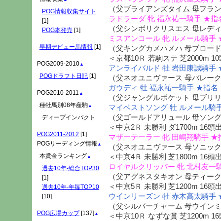
（父ブライアンズタイム 母フラ
POG情報収集サイト
ラドラーダ 牝 福永祐一騎手 ★指
[1]
（父シンボリクリスエス 母レデ
POG本発売
[1]
ミスアンコール 牝 ルメール騎手 
早期デビュー馬情報
[1]
（父キングカメハメハ 母ブロー
＜京都10Ｒ 若駒ステ 芝2000m 1
POG2009-2010
▲
アンライバルド 牡 岩田康誠騎手 
POGドラフト日記
[1]
（父ネオユニヴァース 母バレー
ガウディ 牡 福永祐一騎手 ★指名
POG2010-2011
▲
（父ジャングルポケット 母ブリ
種牡馬別08年産駒
▲
マイベストソング 牡 ルメール騎手
（父ゴールドアリュール 母ソン
ディープインパクト
＜中京2Ｒ 未勝利 ダ1700m 16頭
POG2011-2012
[1]
マザーテーラー 牝 田嶋翔騎手 ★
POGリーディング情報
▲
（父ネオユニヴァース 母ソニッ
本賞金ランキング
＜中京4Ｒ 未勝利 芝1800m 16頭
▲
ロイヤルクリッパー 牝 北村友一騎
過去10年-総合TOP30
（父アグネスタキオン 母ティー
[1]
＜中京5Ｒ 未勝利 芝1200m 16頭
過去10年-年毎TOP10
ウインリーズン 牡 赤木高太騎手 
[10]
（父シルバーチャーム 母ウイン
POG広場カップ
[137]
▲
＜中京10Ｒ なずな賞 芝1200m 1