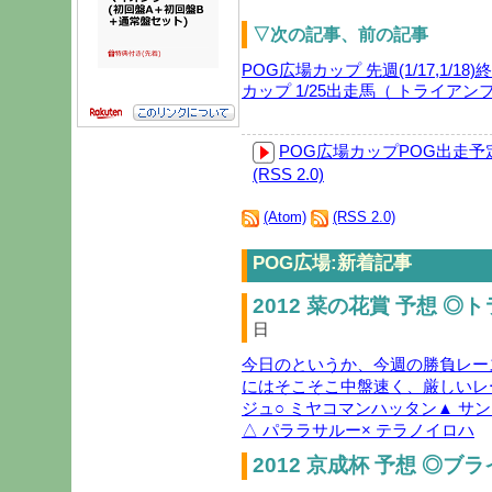
▽次の記事、前の記事
POG広場カップ 先週(1/17,1/1
カップ 1/25出走馬（ トライアン
POG広場カップ
POG出走予
(RSS 2.0)
(Atom)
(RSS 2.0)
POG広場:新着記事
2012 菜の花賞 予想 ◎
日
今日のというか、今週の勝負レー
にはそこそこ中盤速く、厳しいレ
ジュ○ ミヤコマンハッタン▲ サ
△ パララサルー× テラノイロハ
2012 京成杯 予想 ◎ブ