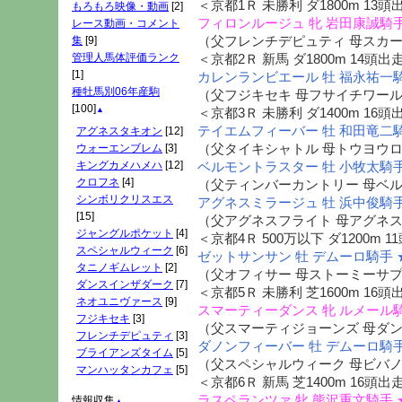
＜京都1Ｒ 未勝利 ダ1800m 13頭
もろもろ映像・動画
[2]
フィロンルージュ 牝 岩田康誠騎手
レース動画・コメント
（父フレンチデピュティ 母スカ
集
[9]
管理人馬体評価ランク
＜京都2Ｒ 新馬 ダ1800m 14頭出
[1]
カレンランビエール 牡 福永祐一騎
種牡馬別06年産駒
（父フジキセキ 母フサイチワー
[100]
▲
＜京都3Ｒ 未勝利 ダ1400m 16頭
テイエムフィーバー 牡 和田竜二騎
アグネスタキオン
[12]
（父タイキシャトル 母トウヨウ
ウォーエンブレム
[3]
キングカメハメハ
[12]
ベルモントラスター 牡 小牧太騎手
クロフネ
[4]
（父ティンバーカントリー 母ベ
シンボリクリスエス
アグネスミラージュ 牡 浜中俊騎手
[15]
（父アグネスフライト 母アグネ
ジャングルポケット
[4]
＜京都4Ｒ 500万以下 ダ1200m 
スペシャルウィーク
[6]
ゼットサンサン 牡 デムーロ騎手 
タニノギムレット
[2]
（父オフィサー 母ストーミーサ
ダンスインザダーク
[7]
＜京都5Ｒ 未勝利 芝1600m 16頭
ネオユニヴァース
[9]
スマーティーダンス 牝 ルメール騎
フジキセキ
[3]
（父スマーティジョーンズ 母ダ
フレンチデピュティ
[3]
ダノンフィーバー 牡 デムーロ騎手
ブライアンズタイム
[5]
（父スペシャルウィーク 母ビバ
マンハッタンカフェ
[5]
＜京都6Ｒ 新馬 芝1400m 16頭出
ラスペランツァ 牝 熊沢重文騎手 
情報収集
▲