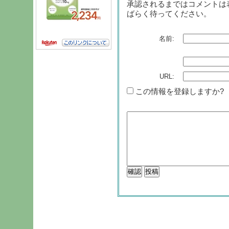
承認されるまではコメントは
ばらく待ってください。
名前:
URL:
この情報を登録しますか?