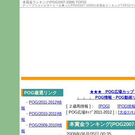
本賞金ランキング(POG2007-2008) TOP10
ディープスカイがダービーを勝ったPOG2007-2008の本賞金ランキングTOP10で
★★★ POG広場カップ 2
POG厳選リンク
↓ ↓ ↓ POG情報・POG動
・
POG(2011-2012)情
[ ２歳馬情報 ]： [
POG
] [
POG情
報
[ POG広場ｶｯﾌﾟ2011-2012 ]：[
大会ﾗﾝｷﾝ
・
POG(2010-2011)情
報
本賞金ランキング(POG2007-20
・
POG(2009-2010)情
報
2008年06月05日 00:35