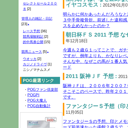
セレクトセール２００
イヤコスモス :
2012年01月
８
[2]
明らかに何かあったんだろうなと
管理人の雑記・日記
３中手骨複骨折。前述した違和感
[23]
▲
スを止めなかったのか？
レース予想
[36]
朝日杯ＦＳ 2011 予想 
競馬場観戦記
[2]
年12月18日
的中馬券公開
[15]
今週も２歳Ｇ１ってことで、ガチ
競馬ニュース
[5]
▲
ですが、例年よりも、かなりレベ
ウオッカ
[2]
そんな中、なぜこの馬が１番人気
カジノドライヴ
[1]
ード
ニシノマナムスメ
2011 阪神ＪＦ 予想 :
201
POG厳選リンク
阪神ＪＦは、２００６年２００７
・
POGファン倶楽部
そこそこのペースで、昨年２０１
・
POGPI
です。
・
POG大魔人
ファンタジーＳ予想（印と
・
POG自動集計
11月05日
ファンタジーＳの予想、印とメモ
ーズ前半速かった函館２歳Ｓで、