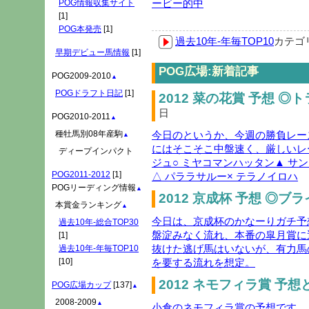
ービー的中
POG情報収集サイト
[1]
POG本発売
[1]
過去10年-年毎TOP10
カテゴ
早期デビュー馬情報
[1]
POG広場:新着記事
POG2009-2010
▲
POGドラフト日記
[1]
2012 菜の花賞 予想 ◎
日
POG2010-2011
▲
今日のというか、今週の勝負レー
種牡馬別08年産駒
▲
にはそこそこ中盤速く、厳しいレ
ディープインパクト
ジュ○ ミヤコマンハッタン▲ サ
POG2011-2012
[1]
△ パララサルー× テラノイロハ
POGリーディング情報
▲
2012 京成杯 予想 ◎ブ
本賞金ランキング
▲
今日は、京成杯のかなーりガチ予
過去10年-総合TOP30
盤淀みなく流れ、本番の皐月賞に
[1]
抜けた逃げ馬はいないが、有力馬
過去10年-年毎TOP10
を要する流れを想定。
[10]
2012 ネモフィラ賞 予想
POG広場カップ
[137]
▲
2008-2009
▲
小倉のネモフィラ賞の予想です。