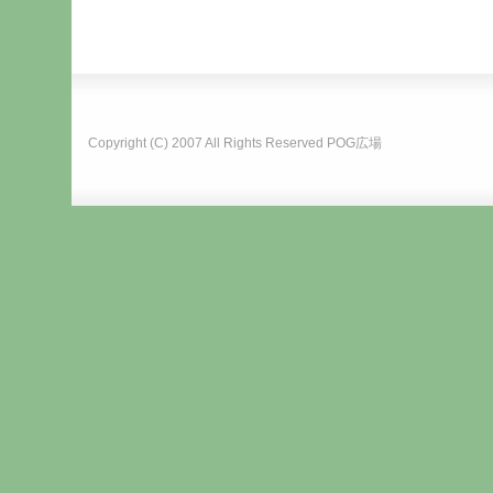
Copyright (C) 2007 All Rights Reserved
POG広場