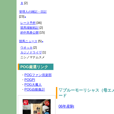
８
[2]
管理人の雑記・日記
[23]
▲
レース予想
[36]
競馬場観戦記
[2]
的中馬券公開
[15]
競馬ニュース
[5]
▲
ウオッカ
[2]
カジノドライヴ
[1]
ニシノマナムスメ
POG厳選リンク
・
POGファン倶楽部
・
POGPI
・
POG大魔人
・
POG自動集計
▽ブルーモーリシャス（母エ
ード
06年産駒