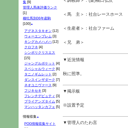
＜調教師＞：(栗)橋口弘次
集
[9]
管理人馬体評価ランク
[1]
＜馬 主＞：社台レースホース
種牡馬別06年産駒
[100]
▲
＜生産者＞：社台ファーム
アグネスタキオン
[12]
ウォーエンブレム
[3]
キングカメハメハ
[12]
＜兄 弟＞
クロフネ
[4]
シンボリクリスエス
[15]
▼近況情報
ジャングルポケット
[4]
スペシャルウィーク
[6]
秋に照準。
タニノギムレット
[2]
ダンスインザダーク
[7]
ネオユニヴァース
[9]
フジキセキ
[3]
▼掲示板
フレンチデピュティ
[3]
ブライアンズタイム
[5]
※設置予定
マンハッタンカフェ
[5]
情報収集
▲
▼管理人のたわ言
POG情報収集サイト