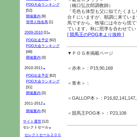
POG大会ランキング
（橋口弘次郎調教師）
[52]
「毛色も体型も父に似てたくまし
開催案内
[9]
台Ｆにいますが、順調に来ていま
管理人指名馬
[1]
馬ですから、牧場には今から慌て
ています。秋に照準を合わせてい
2009-2010
[1]
▲
[ 競馬王のPOG本より抜粋 ]
POG出走予定
[92]
POG大会ランキング
[48]
▼ＰＯＧ本掲載ページ
開催案内
[3]
＜赤本＞：P19,90,168
2010-2011
▲
POG出走予定
[62]
POG大会ランキング
＜青本＞：
[31]
開催案内
[3]
＜GALLOP本＞：P16,82,141,147,
2011-2012
▲
開催案内
[5]
＜競馬王POG本＞：P23,108
サイト運営
[12]
セレクトセール
▲
セレクトセール２００