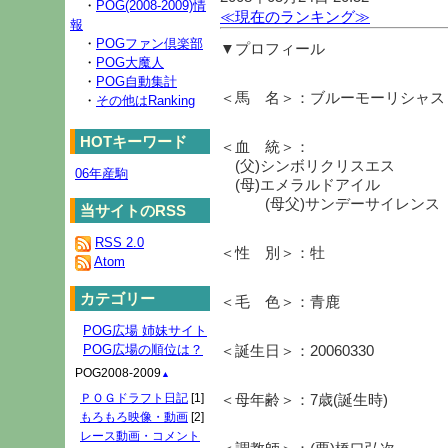
・
POG(2008-2009)情
≪現在のランキング≫
報
・
POGファン倶楽部
▼プロフィール
・
POG大魔人
・
POG自動集計
＜馬 名＞：ブルーモーリシャス
・
その他はRanking
HOTキーワード
＜血 統＞：
(父)シンボリクリスエス
06年産駒
(母)エメラルドアイル
(母父)サンデーサイレンス
当サイトのRSS
RSS 2.0
＜性 別＞：牡
Atom
カテゴリー
＜毛 色＞：青鹿
POG広場 姉妹サイト
POG広場の順位は？
＜誕生日＞：20060330
POG2008-2009
▲
ＰＯＧドラフト日記
[1]
＜母年齢＞：7歳(誕生時)
もろもろ映像・動画
[2]
レース動画・コメント