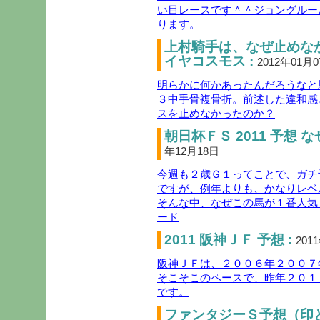
い目レースです＾＾ジョングルー
ります。
上村騎手は、なぜ止めな
イヤコスモス :
2012年01月
明らかに何かあったんだろうなと
３中手骨複骨折。前述した違和感
スを止めなかったのか？
朝日杯ＦＳ 2011 予想 
年12月18日
今週も２歳Ｇ１ってことで、ガチ
ですが、例年よりも、かなりレベ
そんな中、なぜこの馬が１番人気
ード
2011 阪神ＪＦ 予想 :
201
阪神ＪＦは、２００６年２００７
そこそこのペースで、昨年２０１
です。
ファンタジーＳ予想（印と