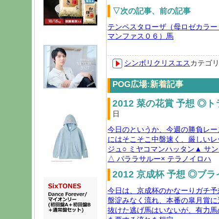
▽次の記事、前の記事
テンペスタローザ（母ロゼカラー
マンファス０６）馬
シンボリクリスエス
カテゴ
POG広場:新着記事
2012 菜の花賞 予想 ◎
日
今日のというか、今週の勝負レー
にはそこそこ中盤速く、厳しいレ
ジュ○ ミヤコマンハッタン▲ サ
△ パララサルー× テラノイロハ
2012 京成杯 予想 ◎ブ
今日は、京成杯のかなーりガチ予
盤淀みなく流れ、本番の皐月賞に
抜けた逃げ馬はいないが、有力馬