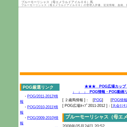
ブルーモーリシャス（母エメラルドアイル０６）馬
ブルーモーリシャス（母エメラルドアイル０６）の管理人評価、近況情報、血統、
★★★ POG広場カップ 2
POG厳選リンク
↓ ↓ ↓ POG情報・POG動
・
POG(2011-2012)情
[ ２歳馬情報 ]： [
POG
] [
POG情
報
[ POG広場ｶｯﾌﾟ2011-2012 ]：[
大会ﾗﾝｷﾝ
・
POG(2010-2011)情
報
ブルーモーリシャス（母エ
・
POG(2009-2010)情
報
2008年05月24日 20:52