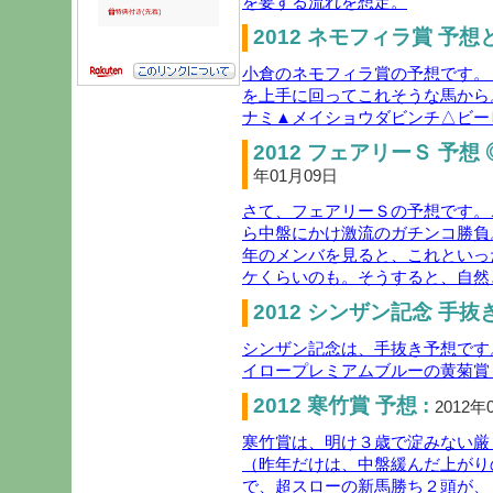
を要する流れを想定。
2012 ネモフィラ賞 予想
小倉のネモフィラ賞の予想です。
を上手に回ってこれそうな馬から
ナミ▲メイショウダビンチ△ビー
2012 フェアリーＳ 予想
年01月09日
さて、フェアリーＳの予想です。
ら中盤にかけ激流のガチンコ勝負
年のメンバを見ると、これといっ
ケくらいのも。そうすると、自然
2012 シンザン記念 手抜き
シンザン記念は、手抜き予想です
イロープレミアムブルーの黄菊賞
2012 寒竹賞 予想 :
2012年
寒竹賞は、明け３歳で淀みない厳
（昨年だけは、中盤緩んだ上がり
で、超スローの新馬勝ち２頭が、