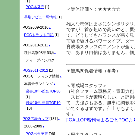
[1]
POG本発売
[1]
＜馬体評価＞：★★★☆☆
早期デビュー馬情報
[1]
雄大な馬体はまさにシンボリクリ
POG2009-2010
▲
ですが、首が短めで高いのと、尻
て、どうしてもバランスが悪く見
POGドラフト日記
[1]
前駆で駆けるパワータイプ、ダー
POG2010-2011
▲
育成場スタッフのコメントが全く
で、あまり自信はありません。個
種牡馬別08年産駒
▲
ディープインパクト
▼競馬関係者情報（参考）
POG2011-2012
[1]
POGリーディング情報
▲
本賞金ランキング
▲
＜育成場スタッフ＞
（社台ファーム事務局・青田力也
過去10年-総合TOP30
「スピードが素晴らしい、と評判
[1]
て、力強さもある。無事に調教を
過去10年-年毎TOP10
いてくるはずです。仕上りもよく
[10]
す」
POG広場カップ
[137]
[ GALLOP増刊号まるごとPOGよ
▲
2008-2009
▲
POG出走予定
[96]
＜厩舎スタッフ＞